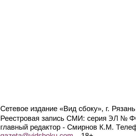
Сетевое издание «Вид сбоку», г. Рязан
ЭЛ № ФС
Реестровая запись СМИ: серия
главный редактор - Смирнов К.М. Телефо
gazeta@vidsboku.com
(link sends e-mail)
. 18+