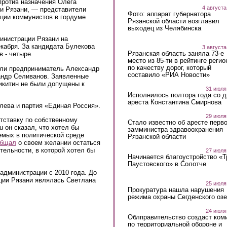
против назначения Олега
4 августа
и Рязани, — представители
Фото: аппарат губернатора
ции коммунистов в гордуме
Рязанской области возглавил
выходец из Челябинска
инистрации Рязани на
екабря. За кандидата Булекова
3 августа
Рязанская область заняла 73-е
в - четыре.
место из 85-ти в рейтинге регио
по качеству дорог, который
али предприниматель Александр
составило «РИА Новости»
андр Селиванов. Заявленные
икитин не были допущены к
31 июля
Исполнилось полтора года со д
ареста Константина Смирнова
лева и партия «Единая Россия».
29 июля
тставку по собственному
Стало известно об аресте перво
 он сказал, что хотел бы
замминистра здравоохранения
емых в политической среде
Рязанской области
общал
о своем желании остаться
тельности, в которой хотел бы
27 июля
Начинается благоустройство «
Паустовского» в Солотче
администрации с 2010 года. До
ации Рязани являлась Светлана
25 июля
Прокуратура нашла нарушения
режима охраны Сегденского озе
24 июля
Облправительство создаст ком
по территориальной обороне и