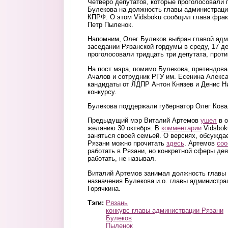
Четверо депутатов, которые проголосовали 
Булекова на должность главы администраци
КПРФ. О этом Vidsboku сообщил глава фрак
Петр Пыленок.
Напомним, Олег Булеков выбран главой адм
заседании Рязанской гордумы в среду, 17 д
проголосовали тридцать три депутата, проти
На пост мэра, помимо Булекова, претендов
Ачалов и сотрудник РГУ им. Есенина Алекс
кандидаты от ЛДПР Антон Князев и Денис Н
конкурсу.
Булекова поддержали губернатор Олег Кова
Предыдущий мэр Виталий Артемов
ушел
в о
желанию 30 октября. В
комментарии
Vidsboku
заняться своей семьей. О версиях, обсужда
Рязани можно прочитать
здесь
. Артемов
со
работать в Рязани, но конкретной сферы дея
работать, не называл.
Виталий Артемов занимал должность главы 
назначения Булекова и.о. главы администр
Горячкина.
Тэги:
Рязань
конкурс главы администрации Рязани
Булеков
Пыленок