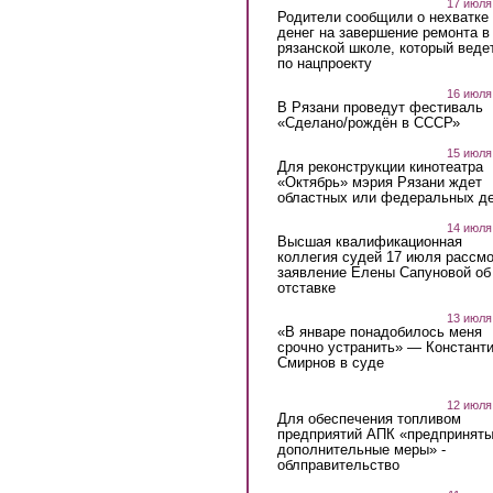
17 июля
Родители сообщили о нехватке
денег на завершение ремонта в
рязанской школе, который веде
по нацпроекту
16 июля
В Рязани проведут фестиваль
«Сделано/рождён в СССР»
15 июля
Для реконструкции кинотеатра
«Октябрь» мэрия Рязани ждет
областных или федеральных де
14 июля
Высшая квалификационная
коллегия судей 17 июля рассмо
заявление Елены Сапуновой об
отставке
13 июля
«В январе понадобилось меня
срочно устранить» — Констант
Смирнов в суде
12 июля
Для обеспечения топливом
предприятий АПК «предпринят
дополнительные меры» -
облправительство