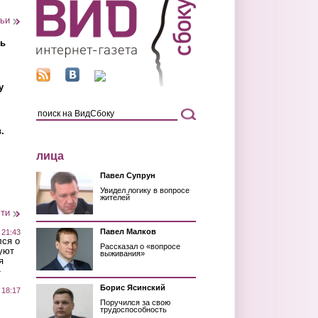
тьи
ть
у
.
лица
Павел Супрун
Увидел логику в вопросе
жителей
сти
Павел Малков
 21:43
лся о
Рассказал о «вопросе
уют
выживания»
я
»
Борис Ясинский
 18:17
Поручился за свою
трудоспособность