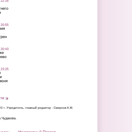
 22:16
тнего
м
 20:55
ния
трен
 20:43
ке
оево
 23:25
ы
и
июня
сти
20 г.
Учредитель, главный редактор - Смирнов К.М.
а Чудакова.
нала»
Неизвестный Павлов