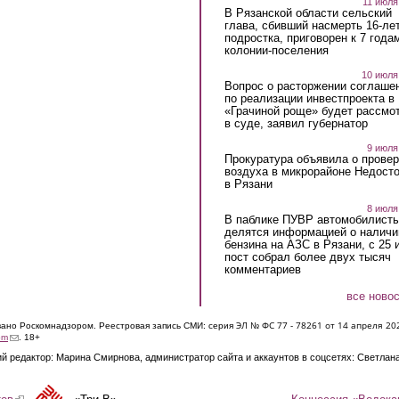
11 июля
В Рязанской области сельский
глава, сбивший насмерть 16-ле
подростка, приговорен к 7 года
колонии-поселения
10 июля
Вопрос о расторжении соглаше
по реализации инвестпроекта в
«Грачиной роще» будет рассмо
в суде, заявил губернатор
9 июля
Прокуратура объявила о провер
воздуха в микрорайоне Недост
в Рязани
8 июля
В паблике ПУВР автомобилист
делятся информацией о наличи
бензина на АЗС в Рязани, с 25 
пост собрал более двух тысяч
комментариев
все ново
ЭЛ № ФС 77 - 7826
1 от 14 апреля 20
овано Роскомнадзором. Реестровая запись СМИ: серия
(link sends e-mail)
om
. 18+
й редактор: Марина Смирнова, администратор сайта и аккаунтов в соцсетях: Светлан
Концессия «Водока