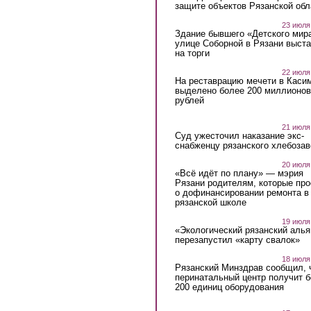
защите объектов Рязанской обл
23 июля
Здание бывшего «Детского мир
улице Соборной в Рязани выст
на торги
22 июля
На реставрацию мечети в Каси
выделено более 200 миллионов
рублей
21 июля
Суд ужесточил наказание экс-
снабженцу рязанского хлебоза
20 июля
«Всё идёт по плану» — мэрия
Рязани родителям, которые пр
о дофинансировании ремонта в
рязанской школе
19 июля
«Экологический рязанский алья
перезапустил «карту свалок»
18 июля
Рязанский Минздрав сообщил, 
перинатальный центр получит 
200 единиц оборудования