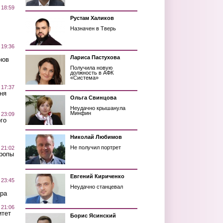
 18:59
Рустам Халиков
Назначен в Тверь
 19:36
Лариса Пастухова
нов
Получила новую
должность в АФК
«Система»
 17:37
ня
Ольга Свинцова
Неудачно крышанула
Минфин
 23:09
го
Николай Любимов
Не получил портрет
 21:02
Тропы
Евгений Кириченко
 23:45
Неудачно станцевал
ра
 21:06
итет
Борис Ясинский