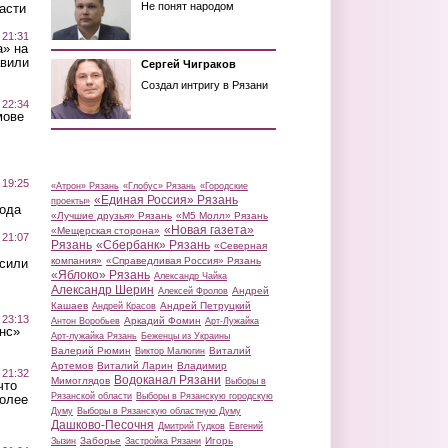
Не понят народом
асти
 21:31
а» на
авили
Сергей Чиграков
Создал интригу в Рязани
 22:34
мове
 19:25
«Атрон» Рязань
«Глобус» Рязань
«Городские
«Единая Россия» Рязань
проекты»
вода
«Лучшие друзья» Рязань
«М5 Молл» Рязань
«Новая газета»
«Мещерская сторона»
 21:07
Рязань
«Сбербанк» Рязань
«Северная
компания»
«Справедливая Россия» Рязань
осили
«Яблоко» Рязань
Александр Чайка
Александр Шерин
Андрей
Алексей Фролов
Кашаев
Андрей Петруцкий
Андрей Красов
 23:13
Аркадий Фомин
Антон Воробьев
Арт-Лужайка
нс»
Арт-лужайка Рязань
Беженцы из Украины
Валерий Рюмин
Виталий
Виктор Малюгин
Артемов
Виталий Ларин
Владимир
 21:32
Водоканал Рязани
Мимоглядов
Выборы в
что
Рязанской области
Выборы в Рязанскую городскую
более
Думу
Выборы в Рязанскую областную Думу
Дашково-Песочня
Дмитрий Гудков
Евгений
Заборье
Игорь
Зызин
Застройка Рязани