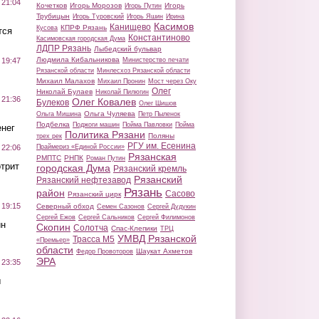
 21:04
Кочетков
Игорь Морозов
Игорь
Игорь Путин
Трубицын
Игорь Туровский
Игорь Яшин
Ирина
Касимов
Канищево
КПРФ Рязань
Кусова
тся
Константиново
Касимовская городская Дума
ЛДПР Рязань
Лыбедский бульвар
Людмила Кибальникова
Министерство печати
 19:47
Рязанской области
Минлесхоз Рязанской области
Михаил Малахов
Михаил Пронин
Мост через Оку
Олег
Николай Булаев
Николай Пилюгин
 21:36
Олег Ковалев
Булеков
Олег Шишов
Ольга Чуляева
Ольга Мишина
Петр Пыленок
Подбелка
Поджоги машин
Пойма Павловки
Пойма
нег
Политика Рязани
Поляны
трех рек
РГУ им. Есенина
Праймериз «Единой России»
 22:06
Рязанская
РМПТС
РНПК
Роман Путин
трит
городская Дума
Рязанский кремль
Рязанский
Рязанский нефтезавод
Рязань
район
Сасово
Рязанский цирк
 19:15
Северный обход
Семен Сазонов
Сергей Дудукин
Сергей Ежов
Сергей Сальников
Сергей Филимонов
ин
Скопин
Солотча
Спас-Клепики
ТРЦ
УМВД Рязанской
Трасса М5
«Премьер»
области
Шаукат Ахметов
Федор Провоторов
ЭРА
 23:35
ы