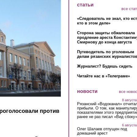
статьи
все ста
«Следователь не знал, кто ес
кто в этом деле»
Сторона защиты обжаловала
продление ареста Константин
Смирнову до конца августа
Путеводитель по уголовным
делам рязанских журналистов
Журналист? Будешь сидеть
Читайте нас в «Телеграме»
новости
все ново
8 августа
Рязанский «Водоканал» отчита
прибыли. О том, как манипулир
проголосовали против
показателями этого предприяти
ранее не раз писал «Вид сбоку
6 августа
Олег Шалаев отпущен под
домашний арест