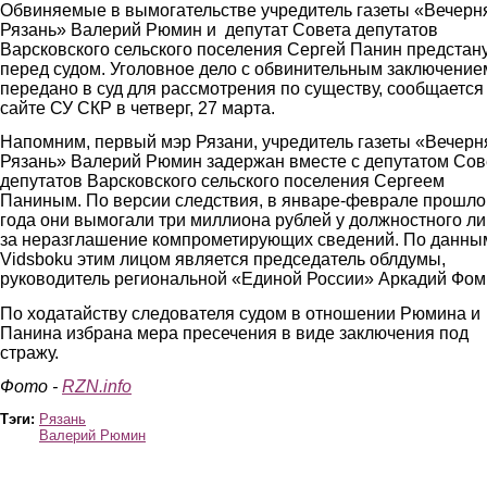
Обвиняемые в вымогательстве учредитель газеты «Вечерн
Рязань» Валерий Рюмин и депутат Совета депутатов
Варсковского сельского поселения Сергей Панин предстан
перед судом. Уголовное дело с обвинительным заключение
передано в суд для рассмотрения по существу, сообщается
сайте СУ СКР в четверг, 27 марта.
Напомним, первый мэр Рязани, учредитель газеты «Вечерн
Рязань» Валерий Рюмин задержан вместе с депутатом Сов
депутатов Варсковского сельского поселения Сергеем
Паниным. По версии следствия, в январе-феврале прошло
года они вымогали три миллиона рублей у должностного л
за неразглашение компрометирующих сведений. По данны
Vidsboku этим лицом является председатель облдумы,
руководитель региональной «Единой России» Аркадий Фом
По ходатайству следователя судом в отношении Рюмина и
Панина избрана мера пресечения в виде заключения под
стражу.
Фото -
RZN.info
Тэги:
Рязань
Валерий Рюмин