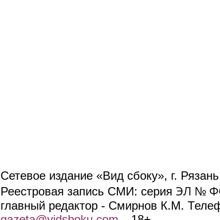
Сетевое издание «Вид сбоку», г. Рязан
ЭЛ № ФС
Реестровая запись СМИ: серия
главный редактор - Смирнов К.М. Телефо
gazeta@vidsboku.com
(link sends e-mail)
. 18+