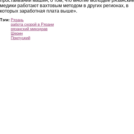
простаивании машин, о том, что многие молодые рязански
медики работают вахтовым методом в других регионах, в
которых заработная плата выше».
Тэги:
Рязань
работа скорой в Рязани
рязанский минздрав
Шерин
Прилуцкий