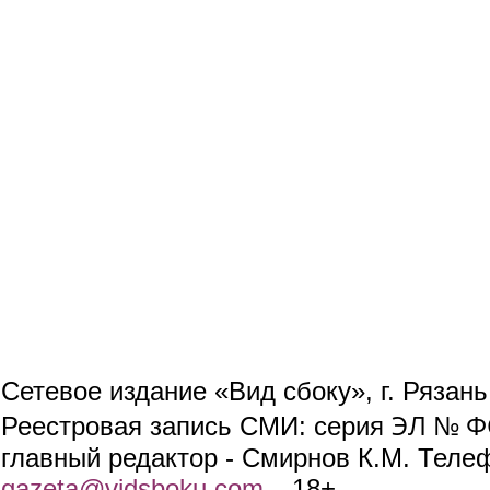
Сетевое издание «Вид сбоку», г. Рязан
ЭЛ № ФС
Реестровая запись СМИ: серия
главный редактор - Смирнов К.М. Телефо
gazeta@vidsboku.com
(link sends e-mail)
. 18+