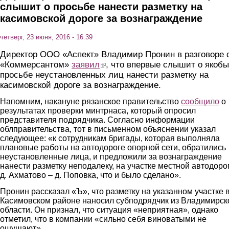
слышит о просьбе нанести разметку на
касимовской дороге за вознаграждение
четверг, 23 июня, 2016 - 16:39
Директор ООО «Аспект» Владимир Пронин в разговоре 
«Коммерсантом»
заявил
(link is external)
, что впервые слышит о якобы
просьбе неустановленных лиц нанести разметку на
касимовской дороге за вознаграждение.
Напомним, накануне рязанское правительство
сообщило
о
результатах проверки минтрнаса, который опросил
представителя подрядчика. Согласно информации
облправительства, тот в письменном объяснении указал
следующее: «к сотрудникам бригады, которая выполняла
плановые работы на автодороге опорной сети, обратились
неустановленные лица, и предложили за вознаграждение
нанести разметку неподалеку, на участке местной автодоро
д. Ахматово – д. Поповка, что и было сделано».
Пронин рассказал «Ъ», что разметку на указанном участке 
Касимовском районе наносил субподрядчик из Владимирск
области. Он признал, что ситуация «неприятная», однако
отметил, что в компании «сильно себя виноватыми не
ощущают».