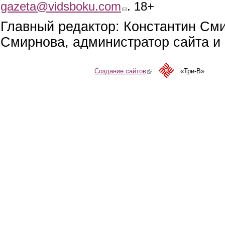
gazeta@vidsboku.com
(link sends e-mail)
. 18+
Главный редактор: Константин См
Смирнова, администратор сайта и 
Создание сайтов
(link is external)
«Три-В»