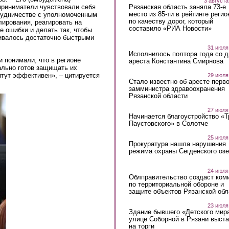
3 августа
Рязанская область заняла 73-е
приниматели чувствовали себя
место из 85-ти в рейтинге регио
рудничестве с уполномоченным
по качеству дорог, который
лирования, реагировать на
составило «РИА Новости»
 ошибки и делать так, чтобы
ивалось достаточно быстрыми
31 июля
Исполнилось полтора года со д
 понимали, что в регионе
ареста Константина Смирнова
ально готов защищать их
итут эффективен», – цитируется
29 июля
Стало известно об аресте перво
замминистра здравоохранения
Рязанской области
27 июля
Начинается благоустройство «
Паустовского» в Солотче
25 июля
Прокуратура нашла нарушения
режима охраны Сегденского озе
24 июля
Облправительство создаст ком
по территориальной обороне и
защите объектов Рязанской обл
23 июля
Здание бывшего «Детского мир
улице Соборной в Рязани выст
на торги