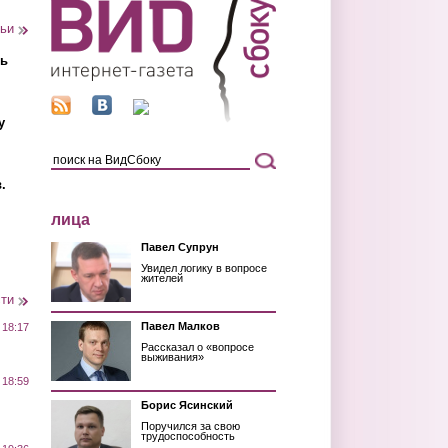
тьи
ть
у
.
лица
Павел Супрун
Увидел логику в вопросе
жителей
сти
Павел Малков
 18:17
Рассказал о «вопросе
выживания»
 18:59
Борис Ясинский
Поручился за свою
трудоспособность