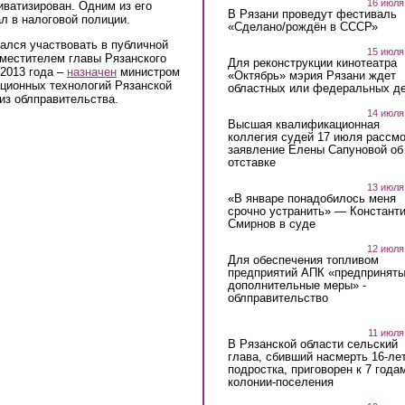
16 июля
иватизирован. Одним из его
В Рязани проведут фестиваль
л в налоговой полиции.
«Сделано/рождён в СССР»
ался участвовать в публичной
15 июля
аместителем главы Рязанского
Для реконструкции кинотеатра
 2013 года –
назначен
министром
«Октябрь» мэрия Рязани ждет
ционных технологий Рязанской
областных или федеральных де
из облправительства.
14 июля
Высшая квалификационная
коллегия судей 17 июля рассмо
заявление Елены Сапуновой об
отставке
13 июля
«В январе понадобилось меня
срочно устранить» — Констант
Смирнов в суде
12 июля
Для обеспечения топливом
предприятий АПК «предпринят
дополнительные меры» -
облправительство
11 июля
В Рязанской области сельский
глава, сбивший насмерть 16-ле
подростка, приговорен к 7 года
колонии-поселения