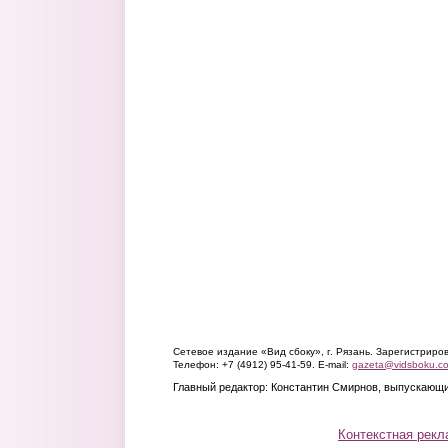
Сетевое издание «Вид сбоку», г. Рязань. Зарегистрир
Телефон: +7 (4912) 95-41-59. E-mail:
gazeta@vidsboku.c
Главный редактор: Константин Смирнов, выпускающи
Контекстная рекл