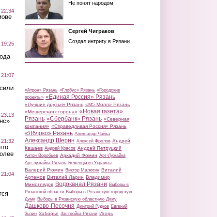
Не понят народом
 22:34
мове
Сергей Чиграков
Создал интригу в Рязани
 19:25
вода
 21:07
осили
«Атрон» Рязань
«Глобус» Рязань
«Городские
«Единая Россия» Рязань
проекты»
«Лучшие друзья» Рязань
«М5 Молл» Рязань
«Новая газета»
«Мещерская сторона»
 23:13
Рязань
«Сбербанк» Рязань
«Северная
нс»
компания»
«Справедливая Россия» Рязань
«Яблоко» Рязань
Александр Чайка
Александр Шерин
 21:32
Андрей
Алексей Фролов
что
Кашаев
Андрей Петруцкий
Андрей Красов
более
Аркадий Фомин
Антон Воробьев
Арт-Лужайка
Арт-лужайка Рязань
Беженцы из Украины
Валерий Рюмин
Виталий
Виктор Малюгин
 21:04
Артемов
Виталий Ларин
Владимир
Водоканал Рязани
Мимоглядов
Выборы в
Рязанской области
Выборы в Рязанскую городскую
тся
Думу
Выборы в Рязанскую областную Думу
Дашково-Песочня
Дмитрий Гудков
Евгений
Заборье
Игорь
Зызин
Застройка Рязани