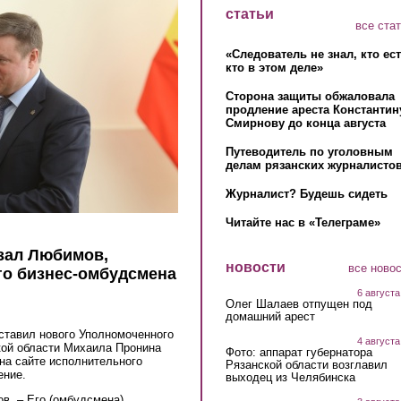
статьи
все ста
«Следователь не знал, кто ес
кто в этом деле»
Сторона защиты обжаловала
продление ареста Константин
Смирнову до конца августа
Путеводитель по уголовным
делам рязанских журналистов
Журналист? Будешь сидеть
Читайте нас в «Телеграме»
азал Любимов,
новости
все ново
го бизнес-омбудсмена
6 августа
Олег Шалаев отпущен под
домашний арест
ставил нового Уполномоченного
4 августа
кой области Михаила Пронина
Фото: аппарат губернатора
на сайте исполнительного
Рязанской области возглавил
ение.
выходец из Челябинска
в. – Его (омбудсмена)