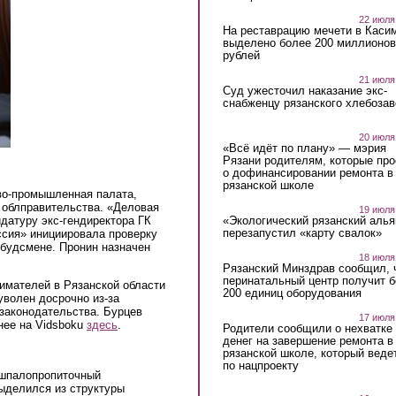
22 июля
На реставрацию мечети в Каси
выделено более 200 миллионов
рублей
21 июля
Суд ужесточил наказание экс-
снабженцу рязанского хлебоза
20 июля
«Всё идёт по плану» — мэрия
Рязани родителям, которые пр
о дофинансировании ремонта в
рязанской школе
во-промышленная палата,
 облправительства. «Деловая
19 июля
«Экологический рязанский алья
датуру экс-гендиректора ГК
перезапустил «карту свалок»
ссия» инициировала проверку
мбудсмене. Пронин назначен
18 июля
Рязанский Минздрав сообщил, 
перинатальный центр получит 
имателей в Рязанской области
200 единиц оборудования
уволен досрочно из-за
законодательства. Бурцев
17 июля
нее на Vidsboku
здесь
.
Родители сообщили о нехватке
денег на завершение ремонта в
рязанской школе, который веде
по нацпроекту
 шпалопропиточный
ыделился из структуры