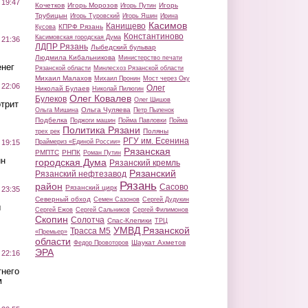
 19:47
Кочетков
Игорь Морозов
Игорь
Игорь Путин
Трубицын
Игорь Туровский
Игорь Яшин
Ирина
Касимов
Канищево
КПРФ Рязань
Кусова
Константиново
Касимовская городская Дума
 21:36
ЛДПР Рязань
Лыбедский бульвар
Людмила Кибальникова
Министерство печати
нег
Рязанской области
Минлесхоз Рязанской области
Михаил Малахов
Михаил Пронин
Мост через Оку
 22:06
Олег
Николай Булаев
Николай Пилюгин
Олег Ковалев
Булеков
Олег Шишов
трит
Ольга Чуляева
Ольга Мишина
Петр Пыленок
Подбелка
Поджоги машин
Пойма Павловки
Пойма
Политика Рязани
Поляны
трех рек
РГУ им. Есенина
Праймериз «Единой России»
 19:15
Рязанская
РМПТС
РНПК
Роман Путин
ин
городская Дума
Рязанский кремль
Рязанский
Рязанский нефтезавод
Рязань
район
Сасово
Рязанский цирк
 23:35
Северный обход
Семен Сазонов
Сергей Дудукин
ы
Сергей Ежов
Сергей Сальников
Сергей Филимонов
Скопин
Солотча
Спас-Клепики
ТРЦ
УМВД Рязанской
Трасса М5
«Премьер»
области
Шаукат Ахметов
Федор Провоторов
ЭРА
 22:16
тнего
м