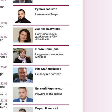
 19:36
нов
Рустам Халиков
Назначен в Тверь
 17:37
ня
Лариса Пастухова
Получила новую
должность в АФК
 23:09
«Система»
го
Ольга Свинцова
 21:02
Неудачно крышанула
Тропы
Минфин
 23:45
Николай Любимов
ра
Не получил портрет
 21:06
итет
Евгений Кириченко
асти
Неудачно станцевал
 21:31
а» на
авили
Борис Ясинский