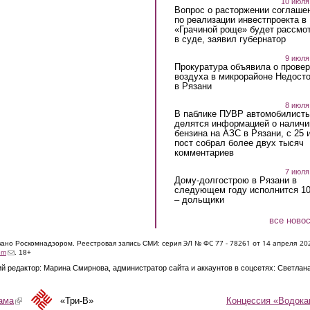
10 июля
Вопрос о расторжении соглаше
по реализации инвестпроекта в
«Грачиной роще» будет рассмо
в суде, заявил губернатор
9 июля
Прокуратура объявила о провер
воздуха в микрорайоне Недост
в Рязани
8 июля
В паблике ПУВР автомобилист
делятся информацией о наличи
бензина на АЗС в Рязани, с 25 
пост собрал более двух тысяч
комментариев
7 июля
Дому-долгострою в Рязани в
следующем году исполнится 10
– дольщики
все ново
ЭЛ № ФС 77 - 7826
1 от 14 апреля 20
овано Роскомнадзором. Реестровая запись СМИ: серия
(link sends e-mail)
om
. 18+
й редактор: Марина Смирнова, администратор сайта и аккаунтов в соцсетях: Светлан
Концессия «Водока
ама
(link is external)
«Три-В»