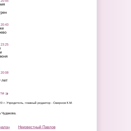
 20:55
ния
трен
 20:43
ке
оево
 23:25
ы
и
июня
 20:08
 лет
сти
20 г.
Учредитель, главный редактор - Смирнов К.М.
а Чудакова.
нала»
Неизвестный Павлов