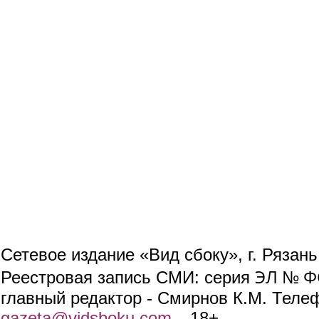
Сетевое издание «Вид сбоку», г. Рязан
ЭЛ № ФС
Реестровая запись СМИ: серия
главный редактор - Смирнов К.М. Телефо
gazeta@vidsboku.com
(link sends e-mail)
. 18+