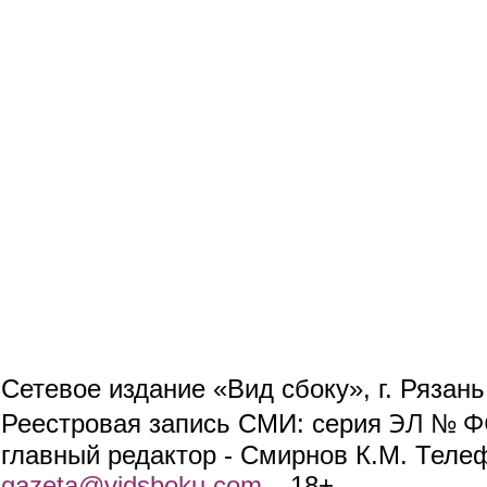
Сетевое издание «Вид сбоку», г. Рязан
ЭЛ № ФС
Реестровая запись СМИ: серия
главный редактор - Смирнов К.М. Телефо
gazeta@vidsboku.com
(link sends e-mail)
. 18+