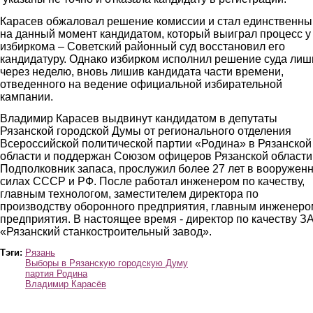
Карасев обжаловал решение комиссии и стал единственн
на данный момент кандидатом, который выиграл процесс у
избиркома – Советский районный суд восстановил его
кандидатуру. Однако избирком исполнил решение суда лиш
через неделю, вновь лишив кандидата части времени,
отведенного на ведение официальной избирательной
кампании.
Владимир Карасев выдвинут кандидатом в депутаты
Рязанской городской Думы от регионального отделения
Всероссийской политической партии «Родина» в Рязанской
области и поддержан Союзом офицеров Рязанской области
Подполковник запаса, прослужил более 27 лет в вооружен
силах СССР и РФ. После работал инженером по качеству,
главным технологом, заместителем директора по
производству оборонного предприятия, главным инженеро
предприятия. В настоящее время - директор по качеству З
«Рязанский станкостроительный завод».
Тэги:
Рязань
Выборы в Рязанскую городскую Думу
партия Родина
Владимир Карасёв