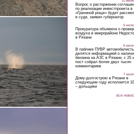
10 июля
Вопрос о расторжении соглаше
по реализации инвестпроекта в
«Грачиной роще» будет рассмо
в суде, заявил губернатор
9 июля
Прокуратура объявила о провер
воздуха в микрорайоне Недост
в Рязани
8 июля
В паблике ПУВР автомобилист
делятся информацией о наличи
бензина на АЗС в Рязани, с 25 
пост собрал более двух тысяч
комментариев
7 июля
Дому-долгострою в Рязани в
следующем году исполнится 10
– дольщики
все ново