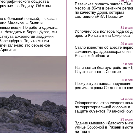
3 августа
 географического общества
Рязанская область заняла 73-е
рнуться на Родину. Об этом
место из 85-ти в рейтинге регио
по качеству дорог, который
составило «РИА Новости»
о с большой пользой, – сказал
хаил Малахов. – Были и
анные вещи. Но работа сделана,
31 июля
Исполнилось полтора года со д
. Находясь в Баренцбурге, мы
ареста Константина Смирнова
ститута археологии академии
Баренцбурга. То, что мы им
29 июля
впечатление: это серьезное
Стало известно об аресте перво
 Арктики».
замминистра здравоохранения
Рязанской области
27 июля
Начинается благоустройство «
Паустовского» в Солотче
25 июля
Прокуратура нашла нарушения
режима охраны Сегденского озе
24 июля
Облправительство создаст ком
по территориальной обороне и
защите объектов Рязанской обл
23 июля
Здание бывшего «Детского мир
улице Соборной в Рязани выст
на торги