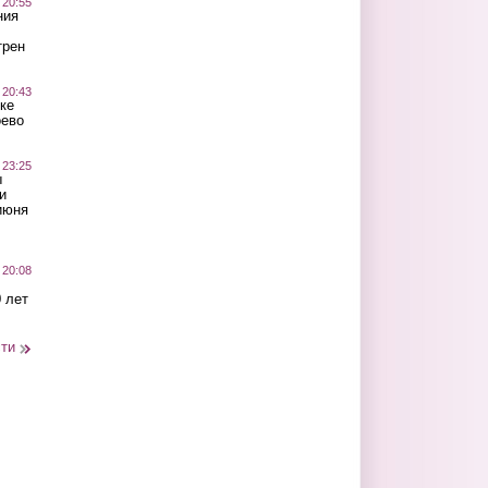
 20:55
ния
трен
 20:43
ке
оево
 23:25
ы
и
июня
 20:08
 лет
сти