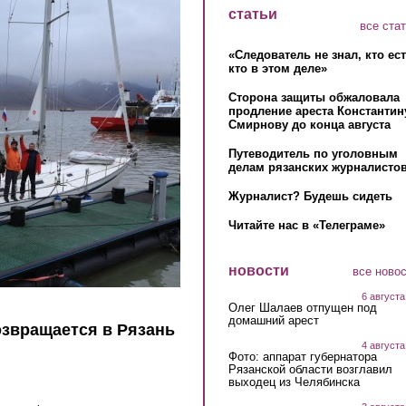
статьи
все ста
«Следователь не знал, кто ес
кто в этом деле»
Сторона защиты обжаловала
продление ареста Константин
Смирнову до конца августа
Путеводитель по уголовным
делам рязанских журналистов
Журналист? Будешь сидеть
Читайте нас в «Телеграме»
новости
все ново
6 августа
Олег Шалаев отпущен под
домашний арест
звращается в Рязань
4 августа
Фото: аппарат губернатора
Рязанской области возглавил
выходец из Челябинска