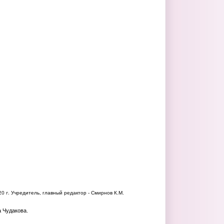
20 г.
Учредитель, главный редактор - Смирнов К.М.
а Чудакова.