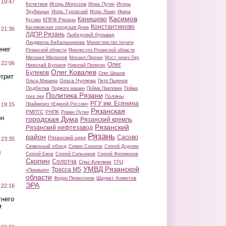
 19:47
Кочетков
Игорь Морозов
Игорь
Игорь Путин
Трубицын
Игорь Туровский
Игорь Яшин
Ирина
Касимов
Канищево
КПРФ Рязань
Кусова
Константиново
Касимовская городская Дума
 21:36
ЛДПР Рязань
Лыбедский бульвар
Людмила Кибальникова
Министерство печати
нег
Рязанской области
Минлесхоз Рязанской области
Михаил Малахов
Михаил Пронин
Мост через Оку
 22:06
Олег
Николай Булаев
Николай Пилюгин
Олег Ковалев
Булеков
Олег Шишов
трит
Ольга Чуляева
Ольга Мишина
Петр Пыленок
Подбелка
Поджоги машин
Пойма Павловки
Пойма
Политика Рязани
Поляны
трех рек
РГУ им. Есенина
Праймериз «Единой России»
 19:15
Рязанская
РМПТС
РНПК
Роман Путин
ин
городская Дума
Рязанский кремль
Рязанский
Рязанский нефтезавод
Рязань
район
Сасово
Рязанский цирк
 23:35
Северный обход
Семен Сазонов
Сергей Дудукин
ы
Сергей Ежов
Сергей Сальников
Сергей Филимонов
Скопин
Солотча
Спас-Клепики
ТРЦ
УМВД Рязанской
Трасса М5
«Премьер»
области
Шаукат Ахметов
Федор Провоторов
ЭРА
 22:16
тнего
м