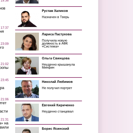
 19:36
нов
Рустам Халиков
Назначен в Тверь
 17:37
ня
Лариса Пастухова
Получила новую
должность в АФК
 23:09
«Система»
го
Ольга Свинцова
 21:02
Неудачно крышанула
Тропы
Минфин
 23:45
Николай Любимов
ра
Не получил портрет
 21:06
итет
Евгений Кириченко
асти
Неудачно станцевал
 21:31
а» на
авили
Борис Ясинский