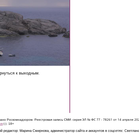
рнуться к выходным.
ЭЛ № ФС 77 - 7826
1 от 14 апреля 20
овано Роскомнадзором. Реестровая запись СМИ: серия
(link sends e-mail)
om
. 18+
й редактор: Марина Смирнова, администратор сайта и аккаунтов в соцсетях: Светлан