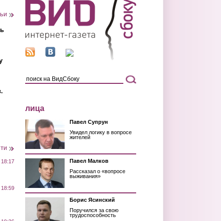
тьи
ть
у
.
лица
Павел Супрун
Увидел логику в вопросе
жителей
сти
Павел Малков
 18:17
Рассказал о «вопросе
выживания»
 18:59
Борис Ясинский
Поручился за свою
трудоспособность