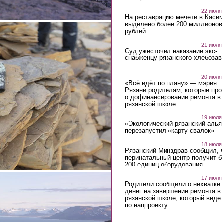
22 июля
На реставрацию мечети в Каси
выделено более 200 миллионов
рублей
21 июля
Суд ужесточил наказание экс-
снабженцу рязанского хлебоза
20 июля
«Всё идёт по плану» — мэрия
Рязани родителям, которые пр
о дофинансировании ремонта в
рязанской школе
19 июля
«Экологический рязанский алья
перезапустил «карту свалок»
18 июля
Рязанский Минздрав сообщил, 
перинатальный центр получит 
200 единиц оборудования
17 июля
Родители сообщили о нехватке
денег на завершение ремонта в
рязанской школе, который веде
по нацпроекту