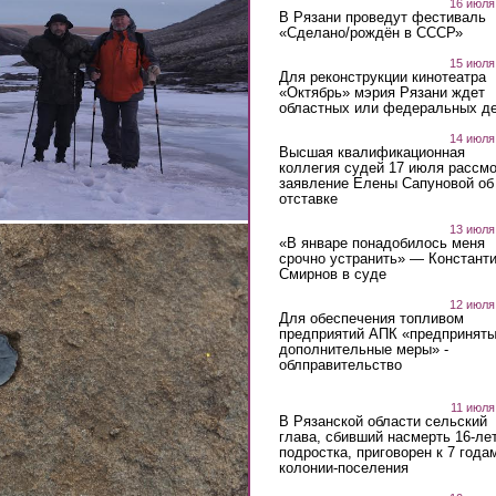
16 июля
В Рязани проведут фестиваль
«Сделано/рождён в СССР»
15 июля
Для реконструкции кинотеатра
«Октябрь» мэрия Рязани ждет
областных или федеральных де
14 июля
Высшая квалификационная
коллегия судей 17 июля рассмо
заявление Елены Сапуновой об
отставке
13 июля
«В январе понадобилось меня
срочно устранить» — Констант
Смирнов в суде
12 июля
Для обеспечения топливом
предприятий АПК «предпринят
дополнительные меры» -
облправительство
11 июля
В Рязанской области сельский
глава, сбивший насмерть 16-ле
подростка, приговорен к 7 года
колонии-поселения