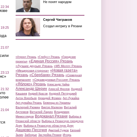
Не понят народом
 22:34
мове
Сергей Чиграков
Создал интригу в Рязани
 19:25
вода
 21:07
осили
«Атрон» Рязань
«Глобус» Рязань
«Городские
«Единая Россия» Рязань
проекты»
«Лучшие друзья» Рязань
«М5 Молл» Рязань
«Новая газета»
«Мещерская сторона»
 23:13
Рязань
«Сбербанк» Рязань
«Северная
нс»
компания»
«Справедливая Россия» Рязань
«Яблоко» Рязань
Александр Чайка
Александр Шерин
 21:32
Андрей
Алексей Фролов
что
Кашаев
Андрей Петруцкий
Андрей Красов
более
Аркадий Фомин
Антон Воробьев
Арт-Лужайка
Арт-лужайка Рязань
Беженцы из Украины
Валерий Рюмин
Виталий
Виктор Малюгин
 21:04
Артемов
Виталий Ларин
Владимир
Водоканал Рязани
Мимоглядов
Выборы в
Рязанской области
Выборы в Рязанскую городскую
тся
Думу
Выборы в Рязанскую областную Думу
Дашково-Песочня
Дмитрий Гудков
Евгений
Заборье
Игорь
Зызин
Застройка Рязани