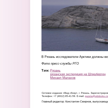
В Рязань исследователи Арктики должны ве
Фото пресс-службы РГО
Тэги:
Рязань
рязанская экспедиция на Шпицберген
Михаил Малахов
Сетевое издание «Вид сбоку», г. Рязань. Зарегистрир
Телефон: +7 (4912) 95-41-59. E-mail:
gazeta@vidsboku.c
Главный редактор: Константин Смирнов, выпускающи