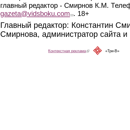
главный редактор - Смирнов К.М. Телефо
gazeta@vidsboku.com
(link sends e-mail)
. 18+
Главный редактор: Константин См
Смирнова, администратор сайта и 
Контекстная реклама
(link is external)
«Три-В»