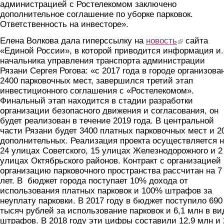
администрацией с Ростелекомом заключено
дополнительное соглашение по уборке парковок.
Ответственность на инвесторе».
Елена Волкова дала гиперссылку на
новость
(link is external)
сайта
«Единой России», в которой приводится информация и.
начальника управления транспорта администрации
Рязани Сергея Рогова: «с 2017 года в городе организова
2400 парковочных мест, завершился третий этап
инвестиционного соглашения с «Ростелекомом».
Финальный этап находится в стадии разработки
организации безопасного движения и согласования, он
будет реализован в течение 2019 года. В центральной
части Рязани будет 3400 платных парковочных мест и 2
дополнительных. Реализация проекта осуществляется 
24 улицах Советского, 15 улицах Железнодорожного и 2
улицах Октябрьского районов. Контракт с организацией
организацию парковочного пространства рассчитан на 7
лет. В бюджет города поступает 10% дохода от
использования платных парковок и 100% штрафов за
неуплату парковки. В 2017 году в бюджет поступило 690
тысяч рублей за использование парковок и 6,1 млн в ви
штрафов. В 2018 году эти цифры составили 12,9 млн и 