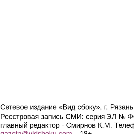
Сетевое издание «Вид сбоку», г. Рязан
ЭЛ № ФС
Реестровая запись СМИ: серия
главный редактор - Смирнов К.М. Телефо
gazeta@vidsboku.com
(link sends e-mail)
. 18+