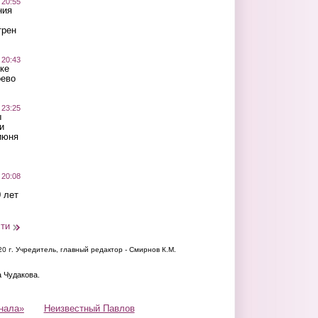
 20:55
ния
трен
 20:43
ке
оево
 23:25
ы
и
июня
 20:08
 лет
сти
20 г.
Учредитель, главный редактор - Смирнов К.М.
а Чудакова.
нала»
Неизвестный Павлов