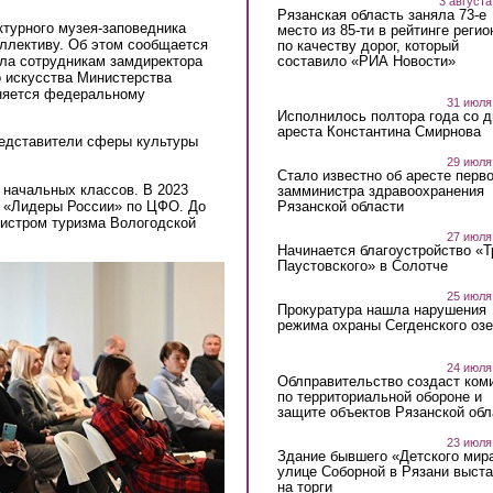
3 августа
Рязанская область заняла 73-е
ктурного музея-заповедника
место из 85-ти в рейтинге регио
ллективу. Об этом сообщается
по качеству дорог, который
составило «РИА Новости»
ила сотрудникам замдиректора
о искусства Министерства
няется федеральному
31 июля
Исполнилось полтора года со д
ареста Константина Смирнова
редставители сферы культуры
29 июля
Стало известно об аресте перво
 начальных классов. В 2023
замминистра здравоохранения
а «Лидеры России» по ЦФО. До
Рязанской области
нистром туризма Вологодской
27 июля
.
Начинается благоустройство «
Паустовского» в Солотче
25 июля
Прокуратура нашла нарушения
режима охраны Сегденского озе
24 июля
Облправительство создаст ком
по территориальной обороне и
защите объектов Рязанской обл
23 июля
Здание бывшего «Детского мир
улице Соборной в Рязани выст
на торги