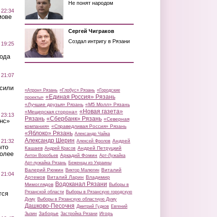
Не понят народом
 22:34
мове
Сергей Чиграков
Создал интригу в Рязани
 19:25
вода
 21:07
осили
«Атрон» Рязань
«Глобус» Рязань
«Городские
«Единая Россия» Рязань
проекты»
«Лучшие друзья» Рязань
«М5 Молл» Рязань
«Новая газета»
«Мещерская сторона»
 23:13
Рязань
«Сбербанк» Рязань
«Северная
нс»
компания»
«Справедливая Россия» Рязань
«Яблоко» Рязань
Александр Чайка
Александр Шерин
 21:32
Андрей
Алексей Фролов
что
Кашаев
Андрей Петруцкий
Андрей Красов
более
Аркадий Фомин
Антон Воробьев
Арт-Лужайка
Арт-лужайка Рязань
Беженцы из Украины
Валерий Рюмин
Виталий
Виктор Малюгин
 21:04
Артемов
Виталий Ларин
Владимир
Водоканал Рязани
Мимоглядов
Выборы в
Рязанской области
Выборы в Рязанскую городскую
тся
Думу
Выборы в Рязанскую областную Думу
Дашково-Песочня
Дмитрий Гудков
Евгений
Заборье
Игорь
Зызин
Застройка Рязани