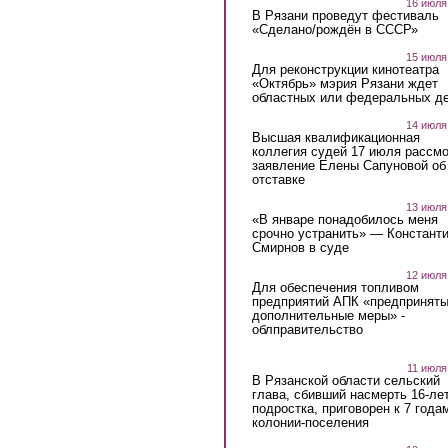
16 июля
В Рязани проведут фестиваль
«Сделано/рождён в СССР»
15 июля
Для реконструкции кинотеатра
«Октябрь» мэрия Рязани ждет
областных или федеральных де
14 июля
Высшая квалификационная
коллегия судей 17 июля рассмо
заявление Елены Сапуновой об
отставке
13 июля
«В январе понадобилось меня
срочно устранить» — Констант
Смирнов в суде
12 июля
Для обеспечения топливом
предприятий АПК «предпринят
дополнительные меры» -
облправительство
11 июля
В Рязанской области сельский
глава, сбивший насмерть 16-ле
подростка, приговорен к 7 года
колонии-поселения