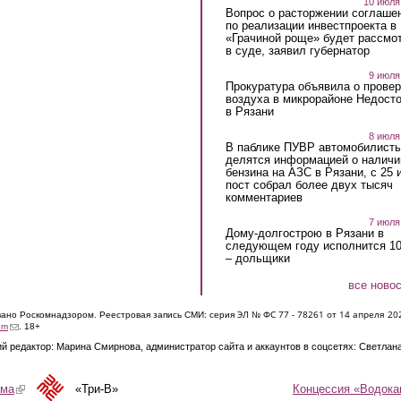
10 июля
Вопрос о расторжении соглаше
по реализации инвестпроекта в
«Грачиной роще» будет рассмо
в суде, заявил губернатор
9 июля
Прокуратура объявила о провер
воздуха в микрорайоне Недост
в Рязани
8 июля
В паблике ПУВР автомобилист
делятся информацией о наличи
бензина на АЗС в Рязани, с 25 
пост собрал более двух тысяч
комментариев
7 июля
Дому-долгострою в Рязани в
следующем году исполнится 10
– дольщики
все ново
ЭЛ № ФС 77 - 7826
1 от 14 апреля 20
овано Роскомнадзором. Реестровая запись СМИ: серия
(link sends e-mail)
om
. 18+
й редактор: Марина Смирнова, администратор сайта и аккаунтов в соцсетях: Светлан
Концессия «Водока
ама
(link is external)
«Три-В»