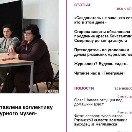
статьи
все ста
«Следователь не знал, кто ес
кто в этом деле»
Сторона защиты обжаловала
продление ареста Константин
Смирнову до конца августа
Путеводитель по уголовным
делам рязанских журналистов
Журналист? Будешь сидеть
Читайте нас в «Телеграме»
новости
все ново
6 августа
Олег Шалаев отпущен под
домашний арест
тавлена коллективу
4 августа
урного музея-
Фото: аппарат губернатора
Рязанской области возглавил
выходец из Челябинска