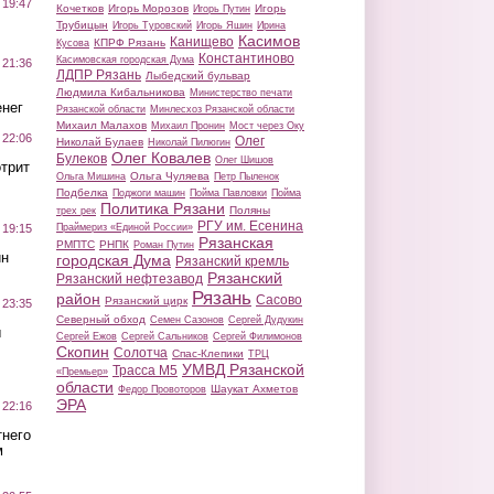
 19:47
Кочетков
Игорь Морозов
Игорь
Игорь Путин
Трубицын
Игорь Туровский
Игорь Яшин
Ирина
Касимов
Канищево
КПРФ Рязань
Кусова
Константиново
Касимовская городская Дума
 21:36
ЛДПР Рязань
Лыбедский бульвар
Людмила Кибальникова
Министерство печати
нег
Рязанской области
Минлесхоз Рязанской области
Михаил Малахов
Михаил Пронин
Мост через Оку
 22:06
Олег
Николай Булаев
Николай Пилюгин
Олег Ковалев
Булеков
Олег Шишов
трит
Ольга Чуляева
Ольга Мишина
Петр Пыленок
Подбелка
Поджоги машин
Пойма Павловки
Пойма
Политика Рязани
Поляны
трех рек
РГУ им. Есенина
Праймериз «Единой России»
 19:15
Рязанская
РМПТС
РНПК
Роман Путин
ин
городская Дума
Рязанский кремль
Рязанский
Рязанский нефтезавод
Рязань
район
Сасово
Рязанский цирк
 23:35
Северный обход
Семен Сазонов
Сергей Дудукин
ы
Сергей Ежов
Сергей Сальников
Сергей Филимонов
Скопин
Солотча
Спас-Клепики
ТРЦ
УМВД Рязанской
Трасса М5
«Премьер»
области
Шаукат Ахметов
Федор Провоторов
ЭРА
 22:16
тнего
м