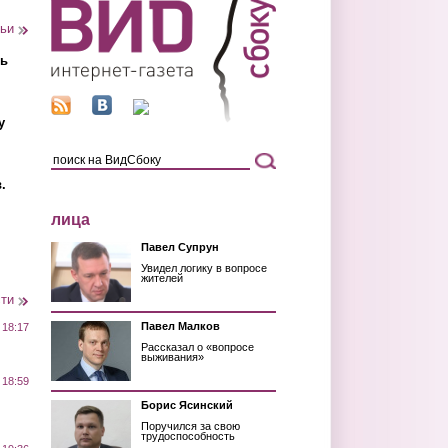
тьи
ть
у
.
лица
Павел Супрун
Увидел логику в вопросе
жителей
сти
Павел Малков
 18:17
Рассказал о «вопросе
выживания»
 18:59
Борис Ясинский
Поручился за свою
трудоспособность