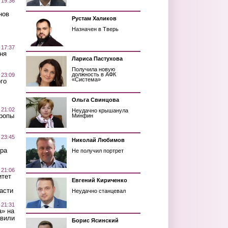
 19:36
нов
Рустам Халиков
Назначен в Тверь
 17:37
ня
Лариса Пастухова
Получила новую
должность в АФК
 23:09
«Система»
го
Ольга Свинцова
 21:02
Неудачно крышанула
Тропы
Минфин
 23:45
Николай Любимов
ра
Не получил портрет
 21:06
итет
Евгений Кириченко
асти
Неудачно станцевал
 21:31
а» на
авили
Борис Ясинский