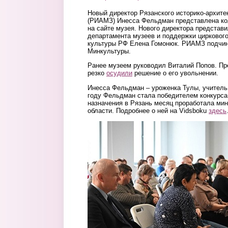
Новый директор Рязанского историко-архите
(РИАМЗ) Инесса Фельдман представлена ко
на сайте музея. Нового директора представ
департамента музеев и поддержки цирковог
культуры РФ Елена Гомонюк. РИАМЗ подчи
Минкультуры.
Ранее музеем руководил Виталий Попов. П
резко
осудили
решение о его увольнении.
Инесса Фельдман – уроженка Тулы, учитель
году Фельдман стала победителем конкурс
назначения в Рязань месяц проработала ми
области. Подробнее о ней на Vidsboku
здесь
foto3.jpg