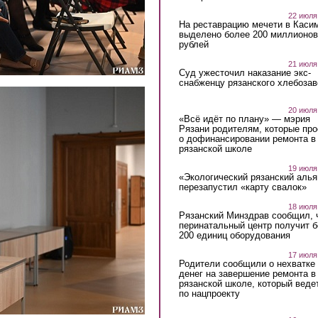
22 июля
На реставрацию мечети в Каси
выделено более 200 миллионов
рублей
21 июля
Суд ужесточил наказание экс-
снабженцу рязанского хлебоза
20 июля
«Всё идёт по плану» — мэрия
Рязани родителям, которые пр
о дофинансировании ремонта в
рязанской школе
19 июля
«Экологический рязанский алья
перезапустил «карту свалок»
18 июля
Рязанский Минздрав сообщил, 
перинатальный центр получит 
200 единиц оборудования
17 июля
Родители сообщили о нехватке
денег на завершение ремонта в
рязанской школе, который веде
по нацпроекту