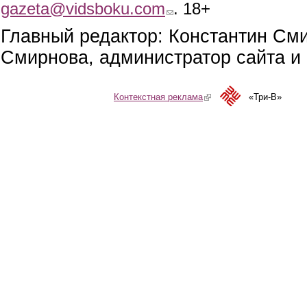
gazeta@vidsboku.com
(link sends e-mail)
. 18+
Главный редактор: Константин См
Смирнова, администратор сайта и 
Контекстная реклама
(link is external)
«Три-В»