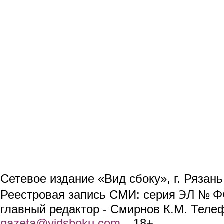
Сетевое издание «Вид сбоку», г. Рязан
ЭЛ № ФС
Реестровая запись СМИ: серия
главный редактор - Смирнов К.М. Телефо
gazeta@vidsboku.com
(link sends e-mail)
. 18+