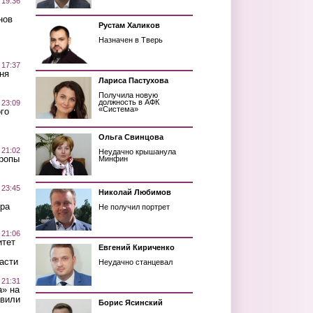
 19:36
нов
Рустам Халиков
Назначен в Тверь
 17:37
ня
Лариса Пастухова
Получила новую
должность в АФК
 23:09
«Система»
го
Ольга Свинцова
 21:02
Неудачно крышанула
Тропы
Минфин
 23:45
Николай Любимов
ра
Не получил портрет
 21:06
итет
Евгений Кириченко
асти
Неудачно станцевал
 21:31
а» на
авили
Борис Ясинский