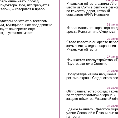
3 августа
перь оплачивать проезд
Рязанская область заняла 73-е
ондуктора. Все, что требуется,
место из 85-ти в рейтинге регио
алон», – говорится в пресс-
по качеству дорог, который
составило «РИА Новости»
идаторы работают в тестовом
31 июля
ым, муниципальное предприятие
Исполнилось полтора года со д
ирует приобрести еще
ареста Константина Смирнова
а», – уточняет мэрия.
29 июля
Стало известно об аресте перво
замминистра здравоохранения
Рязанской области
27 июля
Начинается благоустройство «
Паустовского» в Солотче
25 июля
Прокуратура нашла нарушения
режима охраны Сегденского озе
24 июля
Облправительство создаст ком
по территориальной обороне и
защите объектов Рязанской обл
23 июля
Здание бывшего «Детского мир
улице Соборной в Рязани выст
на торги