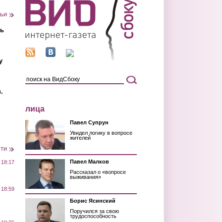
тьи
ть
у
.
лица
Павел Супрун
Увидел логику в вопросе
жителей
сти
Павел Малков
 18:17
Рассказал о «вопросе
выживания»
 18:59
Борис Ясинский
Поручился за свою
трудоспособность