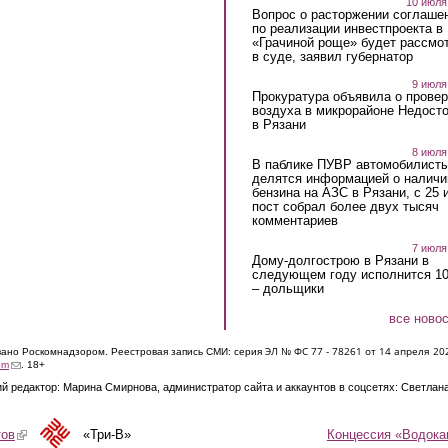
10 июля
Вопрос о расторжении соглаше
по реализации инвестпроекта в
«Грачиной роще» будет рассмо
в суде, заявил губернатор
9 июля
Прокуратура объявила о провер
воздуха в микрорайоне Недост
в Рязани
8 июля
В паблике ПУВР автомобилист
делятся информацией о наличи
бензина на АЗС в Рязани, с 25 
пост собрал более двух тысяч
комментариев
7 июля
Дому-долгострою в Рязани в
следующем году исполнится 10
– дольщики
все ново
ЭЛ № ФС 77 - 7826
1 от 14 апреля 20
овано Роскомнадзором. Реестровая запись СМИ: серия
(link sends e-mail)
om
. 18+
й редактор: Марина Смирнова, администратор сайта и аккаунтов в соцсетях: Светлан
Концессия «Водока
тов
(link is external)
«Три-В»