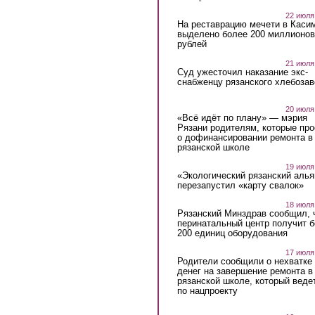
22 июля
На реставрацию мечети в Каси
выделено более 200 миллионов
рублей
21 июля
Суд ужесточил наказание экс-
снабженцу рязанского хлебоза
20 июля
«Всё идёт по плану» — мэрия
Рязани родителям, которые пр
о дофинансировании ремонта в
рязанской школе
19 июля
«Экологический рязанский алья
перезапустил «карту свалок»
18 июля
Рязанский Минздрав сообщил, 
перинатальный центр получит 
200 единиц оборудования
17 июля
Родители сообщили о нехватке
денег на завершение ремонта в
рязанской школе, который веде
по нацпроекту