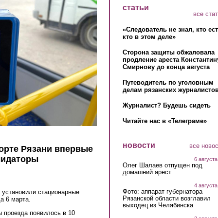
статьи
все ста
«Следователь не знал, кто ес
кто в этом деле»
Сторона защиты обжаловала
продление ареста Константин
Смирнову до конца августа
Путеводитель по уголовным
делам рязанских журналистов
Журналист? Будешь сидеть
Читайте нас в «Телеграме»
новости
все ново
орте Рязани впервые
лидаторы
6 августа
Олег Шалаев отпущен под
домашний арест
4 августа
Фото: аппарат губернатора
 установили стационарные
Рязанской области возглавил
а 6 марта.
выходец из Челябинска
 проезда появилось в 10