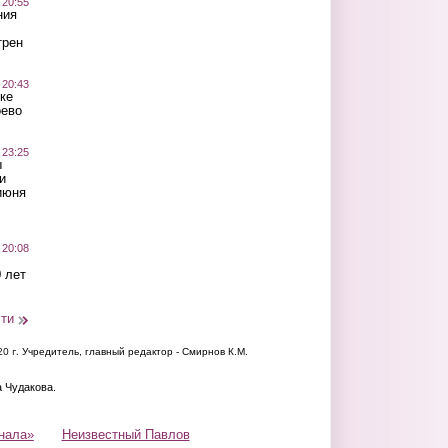
 20:55
ния
трен
 20:43
ке
оево
 23:25
ы
и
июня
 20:08
 лет
сти
20 г.
Учредитель, главный редактор - Смирнов К.М.
а Чудакова.
нала»
Неизвестный Павлов