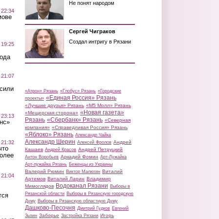
Не понят народом
 22:34
мове
Сергей Чиграков
Создал интригу в Рязани
 19:25
вода
 21:07
осили
«Атрон» Рязань
«Глобус» Рязань
«Городские
«Единая Россия» Рязань
проекты»
«Лучшие друзья» Рязань
«М5 Молл» Рязань
«Новая газета»
«Мещерская сторона»
 23:13
Рязань
«Сбербанк» Рязань
«Северная
нс»
компания»
«Справедливая Россия» Рязань
«Яблоко» Рязань
Александр Чайка
Александр Шерин
 21:32
Андрей
Алексей Фролов
что
Кашаев
Андрей Петруцкий
Андрей Красов
более
Аркадий Фомин
Антон Воробьев
Арт-Лужайка
Арт-лужайка Рязань
Беженцы из Украины
Валерий Рюмин
Виталий
Виктор Малюгин
 21:04
Артемов
Виталий Ларин
Владимир
Водоканал Рязани
Мимоглядов
Выборы в
Рязанской области
Выборы в Рязанскую городскую
тся
Думу
Выборы в Рязанскую областную Думу
Дашково-Песочня
Дмитрий Гудков
Евгений
Заборье
Игорь
Зызин
Застройка Рязани