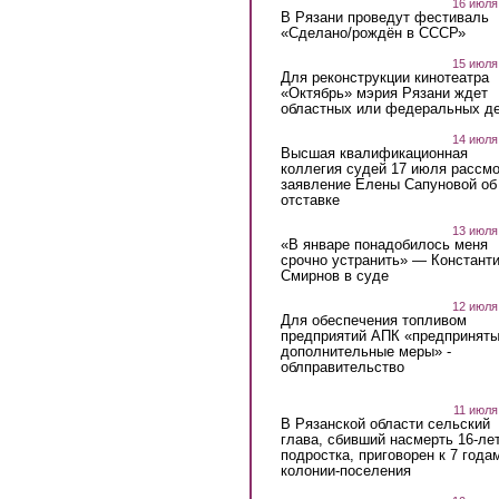
16 июля
В Рязани проведут фестиваль
«Сделано/рождён в СССР»
15 июля
Для реконструкции кинотеатра
«Октябрь» мэрия Рязани ждет
областных или федеральных де
14 июля
Высшая квалификационная
коллегия судей 17 июля рассмо
заявление Елены Сапуновой об
отставке
13 июля
«В январе понадобилось меня
срочно устранить» — Констант
Смирнов в суде
12 июля
Для обеспечения топливом
предприятий АПК «предпринят
дополнительные меры» -
облправительство
11 июля
В Рязанской области сельский
глава, сбивший насмерть 16-ле
подростка, приговорен к 7 года
колонии-поселения