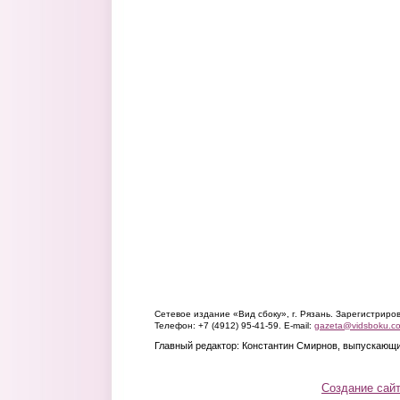
Сетевое издание «Вид сбоку», г. Рязань. Зарегистрир
Телефон: +7 (4912) 95-41-59. E-mail:
gazeta@vidsboku.c
Главный редактор: Константин Смирнов, выпускающи
Создание сай