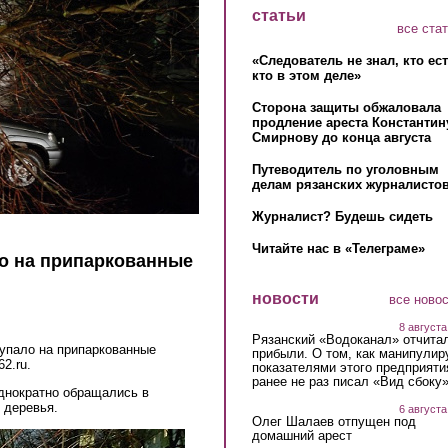
статьи
все ста
«Следователь не знал, кто ес
кто в этом деле»
Сторона защиты обжаловала
продление ареста Константин
Смирнову до конца августа
Путеводитель по уголовным
делам рязанских журналистов
Журналист? Будешь сидеть
Читайте нас в «Телеграме»
ло на припаркованные
новости
все ново
8 августа
Рязанский «Водоканал» отчита
 упало на припаркованные
прибыли. О том, как манипулир
al)
2.ru.
показателями этого предприяти
ранее не раз писал «Вид сбоку
днократно обращались в
 деревья.
6 августа
Олег Шалаев отпущен под
домашний арест