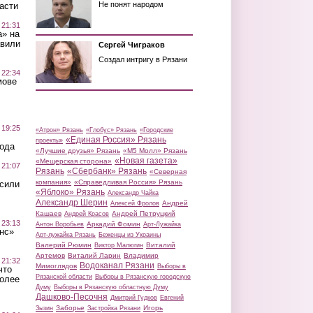
Не понят народом
асти
 21:31
а» на
авили
Сергей Чиграков
Создал интригу в Рязани
 22:34
мове
 19:25
«Атрон» Рязань
«Глобус» Рязань
«Городские
«Единая Россия» Рязань
проекты»
вода
«Лучшие друзья» Рязань
«М5 Молл» Рязань
«Новая газета»
«Мещерская сторона»
 21:07
Рязань
«Сбербанк» Рязань
«Северная
компания»
«Справедливая Россия» Рязань
осили
«Яблоко» Рязань
Александр Чайка
Александр Шерин
Андрей
Алексей Фролов
Кашаев
Андрей Петруцкий
Андрей Красов
 23:13
Аркадий Фомин
Антон Воробьев
Арт-Лужайка
нс»
Арт-лужайка Рязань
Беженцы из Украины
Валерий Рюмин
Виталий
Виктор Малюгин
Артемов
Виталий Ларин
Владимир
 21:32
Водоканал Рязани
Мимоглядов
Выборы в
что
Рязанской области
Выборы в Рязанскую городскую
более
Думу
Выборы в Рязанскую областную Думу
Дашково-Песочня
Дмитрий Гудков
Евгений
Заборье
Игорь
Зызин
Застройка Рязани