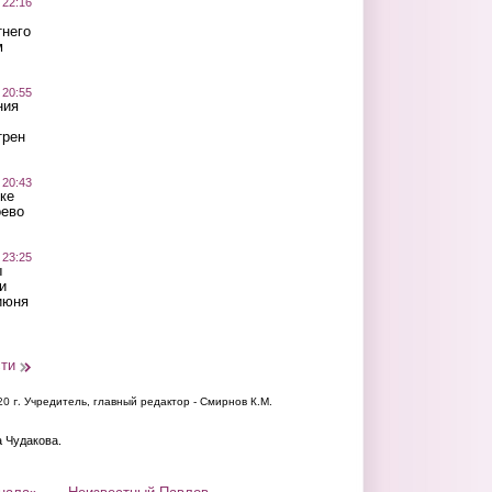
 22:16
тнего
м
 20:55
ния
трен
 20:43
ке
оево
 23:25
ы
и
июня
сти
20 г.
Учредитель, главный редактор - Смирнов К.М.
а Чудакова.
нала»
Неизвестный Павлов