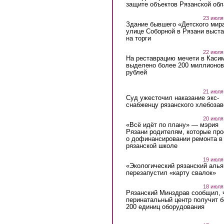
защите объектов Рязанской обл
23 июля
Здание бывшего «Детского мир
улице Соборной в Рязани выст
на торги
22 июля
На реставрацию мечети в Каси
выделено более 200 миллионов
рублей
21 июля
Суд ужесточил наказание экс-
снабженцу рязанского хлебоза
20 июля
«Всё идёт по плану» — мэрия
Рязани родителям, которые пр
о дофинансировании ремонта в
рязанской школе
19 июля
«Экологический рязанский алья
перезапустил «карту свалок»
18 июля
Рязанский Минздрав сообщил, 
перинатальный центр получит 
200 единиц оборудования