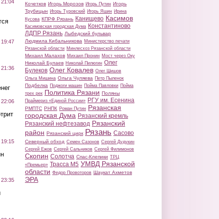
 21:04
Кочетков
Игорь Морозов
Игорь
Игорь Путин
Трубицын
Игорь Туровский
Игорь Яшин
Ирина
Касимов
Канищево
КПРФ Рязань
Кусова
тся
Константиново
Касимовская городская Дума
ЛДПР Рязань
Лыбедский бульвар
Людмила Кибальникова
Министерство печати
 19:47
Рязанской области
Минлесхоз Рязанской области
Михаил Малахов
Михаил Пронин
Мост через Оку
Олег
Николай Булаев
Николай Пилюгин
 21:36
Олег Ковалев
Булеков
Олег Шишов
Ольга Чуляева
Ольга Мишина
Петр Пыленок
Подбелка
Поджоги машин
Пойма Павловки
Пойма
нег
Политика Рязани
Поляны
трех рек
РГУ им. Есенина
Праймериз «Единой России»
 22:06
Рязанская
РМПТС
РНПК
Роман Путин
трит
городская Дума
Рязанский кремль
Рязанский
Рязанский нефтезавод
Рязань
район
Сасово
Рязанский цирк
 19:15
Северный обход
Семен Сазонов
Сергей Дудукин
Сергей Ежов
Сергей Сальников
Сергей Филимонов
ин
Скопин
Солотча
Спас-Клепики
ТРЦ
УМВД Рязанской
Трасса М5
«Премьер»
области
Шаукат Ахметов
Федор Провоторов
ЭРА
 23:35
ы