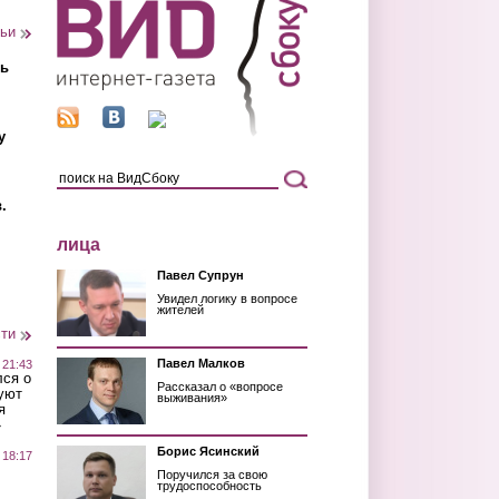
тьи
ть
у
.
лица
Павел Супрун
Увидел логику в вопросе
жителей
сти
Павел Малков
 21:43
лся о
Рассказал о «вопросе
уют
выживания»
я
»
Борис Ясинский
 18:17
Поручился за свою
трудоспособность