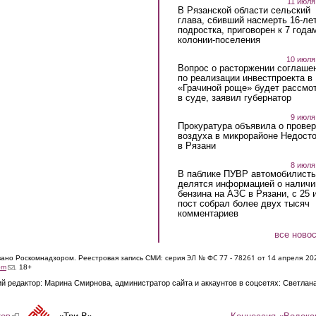
11 июля
В Рязанской области сельский
глава, сбивший насмерть 16-ле
подростка, приговорен к 7 года
колонии-поселения
10 июля
Вопрос о расторжении соглаше
по реализации инвестпроекта в
«Грачиной роще» будет рассмо
в суде, заявил губернатор
9 июля
Прокуратура объявила о провер
воздуха в микрорайоне Недост
в Рязани
8 июля
В паблике ПУВР автомобилист
делятся информацией о наличи
бензина на АЗС в Рязани, с 25 
пост собрал более двух тысяч
комментариев
все ново
ЭЛ № ФС 77 - 7826
1 от 14 апреля 20
овано Роскомнадзором. Реестровая запись СМИ: серия
(link sends e-mail)
om
. 18+
й редактор: Марина Смирнова, администратор сайта и аккаунтов в соцсетях: Светлан
Концессия «Водока