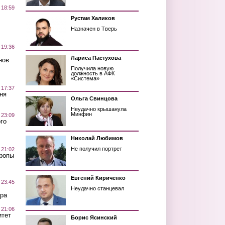
 18:59
Рустам Халиков
Назначен в Тверь
 19:36
Лариса Пастухова
нов
Получила новую
должность в АФК
«Система»
 17:37
ня
Ольга Свинцова
Неудачно крышанула
Минфин
 23:09
го
Николай Любимов
Не получил портрет
 21:02
Тропы
Евгений Кириченко
 23:45
Неудачно станцевал
ра
 21:06
итет
Борис Ясинский