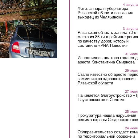
4 августа
Фото: аппарат губернатора
Рязанской области возглавил
выходец из Челябинска
3 августа
Рязанская область заняла 73-е
место из 85-ти в рейтинге регио
по качеству дорог, который
составило «РИА Новости»
31 июля
Исполнилось полтора года со д
ареста Константина Смирнова
29 июля
Стало известно об аресте перво
замминистра здравоохранения
Рязанской области
27 июля
Начинается благоустройство «
Паустовского» в Солотче
25 июля
Прокуратура нашла нарушения
режима охраны Сегденского озе
24 июля
Облправительство создаст ком
по территориальной обороне и