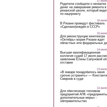
17 июля
Родители сообщили о нехватке
денег на завершение ремонта в
рязанской школе, который веде
по нацпроекту
16 июля
В Рязани проведут фестиваль
«Сделано/рождён в СССР»
15 июля
Для реконструкции кинотеатра
«Октябрь» мэрия Рязани ждет
областных или федеральных де
14 июля
Высшая квалификационная
коллегия судей 17 июля рассмо
заявление Елены Сапуновой об
отставке
13 июля
«В январе понадобилось меня
срочно устранить» — Констант
Смирнов в суде
12 июля
Для обеспечения топливом
предприятий АПК «предпринят
дополнительные меры» -
облправительство