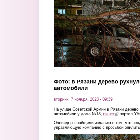
Перейти к основному содержанию
Фото: в Рязани дерево рухну
автомобили
вторник, 7 ноября, 2023 - 09:39
На улице Советской Армии в Рязани дерево
автомобили у дома №18,
пишет
(link is extern
портал YA6
Очевидцы сообщили изданию о том, что нео
управляющую компанию с просьбой опилить
derevo.jpg