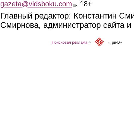
gazeta@vidsboku.com
(link sends e-mail)
. 18+
Главный редактор: Константин См
Смирнова, администратор сайта и 
Поисковая реклама
(link is external)
«Три-В»