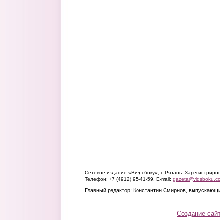
Сетевое издание «Вид сбоку», г. Рязань. Зарегистрир
Телефон: +7 (4912) 95-41-59. E-mail:
gazeta@vidsboku.c
Главный редактор: Константин Смирнов, выпускающи
Создание сай