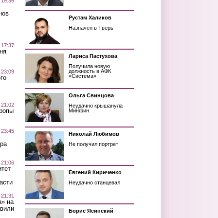
 19:36
нов
Рустам Халиков
Назначен в Тверь
 17:37
ня
Лариса Пастухова
Получила новую
должность в АФК
 23:09
«Система»
го
Ольга Свинцова
 21:02
Неудачно крышанула
Тропы
Минфин
 23:45
Николай Любимов
ра
Не получил портрет
 21:06
итет
Евгений Кириченко
асти
Неудачно станцевал
 21:31
а» на
авили
Борис Ясинский