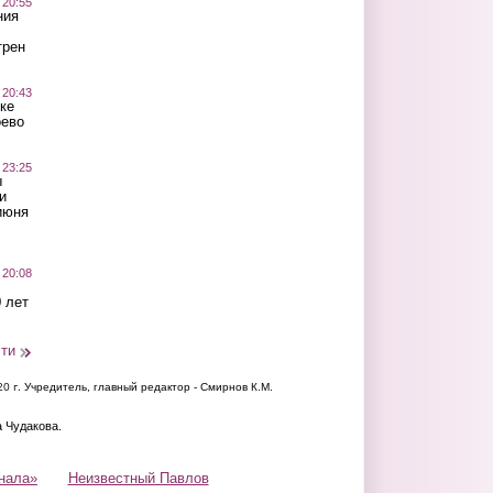
 20:55
ния
трен
 20:43
ке
оево
 23:25
ы
и
июня
 20:08
 лет
сти
20 г.
Учредитель, главный редактор - Смирнов К.М.
а Чудакова.
нала»
Неизвестный Павлов