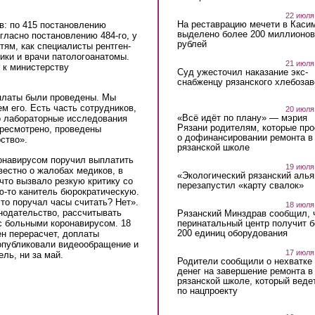
22 июля
На реставрацию мечети в Каси
: по 415 постановлению
выделено более 200 миллионов
ласно постановлению 484-го, у
рублей
тям, как специалисты рентген-
ики и врачи патологоанатомы.
21 июля
 к министерству
Суд ужесточил наказание экс-
снабженцу рязанского хлебоза
платы были проведены. Мы
м его. Есть часть сотрудников,
20 июля
«Всё идёт по плану» — мэрия
о лабораторные исследования
Рязани родителям, которые пр
ересмотрено, проведены
о дофинансировании ремонта в
ство».
рязанской школе
онавирусом поручил выплатить
19 июля
вестно о жалобах медиков, в
«Экологический рязанский алья
 что вызвало резкую критику со
перезапустил «карту свалок»
ую-то канитель бюрократическую.
что поручал часы считать? Нет».
18 июля
нодательство, рассчитывать
Рязанский Минздрав сообщил, 
перинатальный центр получит 
 больными коронавирусом. 18
200 единиц оборудования
ен перерасчет, доплаты
опубликовали видеообращение и
17 июля
ель, ни за май.
Родители сообщили о нехватке
денег на завершение ремонта в
рязанской школе, который веде
по нацпроекту