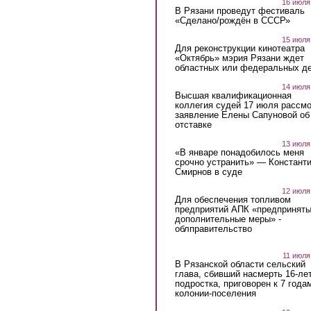
16 июля
В Рязани проведут фестиваль
«Сделано/рождён в СССР»
15 июля
Для реконструкции кинотеатра
«Октябрь» мэрия Рязани ждет
областных или федеральных де
14 июля
Высшая квалификационная
коллегия судей 17 июля рассмо
заявление Елены Сапуновой об
отставке
13 июля
«В январе понадобилось меня
срочно устранить» — Констант
Смирнов в суде
12 июля
Для обеспечения топливом
предприятий АПК «предпринят
дополнительные меры» -
облправительство
11 июля
В Рязанской области сельский
глава, сбивший насмерть 16-ле
подростка, приговорен к 7 года
колонии-поселения