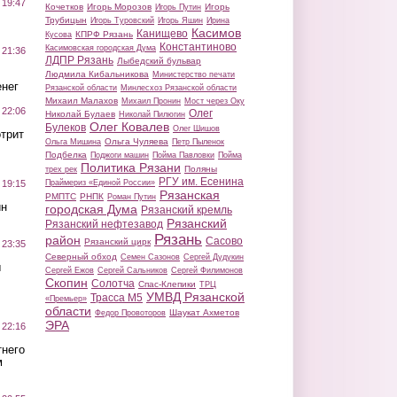
 19:47
Кочетков
Игорь Морозов
Игорь
Игорь Путин
Трубицын
Игорь Туровский
Игорь Яшин
Ирина
Касимов
Канищево
КПРФ Рязань
Кусова
Константиново
Касимовская городская Дума
 21:36
ЛДПР Рязань
Лыбедский бульвар
Людмила Кибальникова
Министерство печати
нег
Рязанской области
Минлесхоз Рязанской области
Михаил Малахов
Михаил Пронин
Мост через Оку
 22:06
Олег
Николай Булаев
Николай Пилюгин
Олег Ковалев
Булеков
Олег Шишов
трит
Ольга Чуляева
Ольга Мишина
Петр Пыленок
Подбелка
Поджоги машин
Пойма Павловки
Пойма
Политика Рязани
Поляны
трех рек
РГУ им. Есенина
Праймериз «Единой России»
 19:15
Рязанская
РМПТС
РНПК
Роман Путин
ин
городская Дума
Рязанский кремль
Рязанский
Рязанский нефтезавод
Рязань
район
Сасово
Рязанский цирк
 23:35
Северный обход
Семен Сазонов
Сергей Дудукин
ы
Сергей Ежов
Сергей Сальников
Сергей Филимонов
Скопин
Солотча
Спас-Клепики
ТРЦ
УМВД Рязанской
Трасса М5
«Премьер»
области
Шаукат Ахметов
Федор Провоторов
ЭРА
 22:16
тнего
м