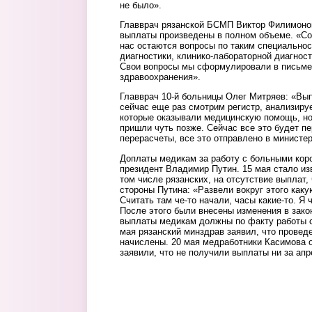
не было».
Главврач рязанской БСМП Виктор Филимонов
выплаты произведены в полном объеме. «Сог
нас остаются вопросы по таким специальнос
диагностики, клинико-лабораторной диагност
Свои вопросы мы сформулировали в письме
здравоохранения».
Главврач 10-й больницы Олег Митряев: «Вы
сейчас еще раз смотрим регистр, анализируе
которые оказывали медицинскую помощь, н
пришли чуть позже. Сейчас все это будет п
перерасчеты, все это отправлено в министер
Доплаты медикам за работу с больными кор
президент Владимир Путин. 15 мая стало из
том числе рязанских, на отсутствие выплат,
стороны Путина: «Развели вокруг этого как
Считать там че-то начали, часы какие-то. Я 
После этого были внесены изменения в зако
выплаты медикам должны по факту работы с
мая рязанский минздрав заявил, что провед
начислены. 20 мая медработники Касимова 
заявили, что не получили выплаты ни за апр