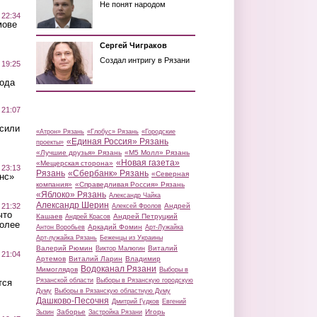
Не понят народом
 22:34
мове
Сергей Чиграков
Создал интригу в Рязани
 19:25
вода
 21:07
осили
«Атрон» Рязань
«Глобус» Рязань
«Городские
«Единая Россия» Рязань
проекты»
«Лучшие друзья» Рязань
«М5 Молл» Рязань
«Новая газета»
«Мещерская сторона»
 23:13
Рязань
«Сбербанк» Рязань
«Северная
нс»
компания»
«Справедливая Россия» Рязань
«Яблоко» Рязань
Александр Чайка
Александр Шерин
 21:32
Андрей
Алексей Фролов
что
Кашаев
Андрей Петруцкий
Андрей Красов
более
Аркадий Фомин
Антон Воробьев
Арт-Лужайка
Арт-лужайка Рязань
Беженцы из Украины
Валерий Рюмин
Виталий
Виктор Малюгин
 21:04
Артемов
Виталий Ларин
Владимир
Водоканал Рязани
Мимоглядов
Выборы в
Рязанской области
Выборы в Рязанскую городскую
тся
Думу
Выборы в Рязанскую областную Думу
Дашково-Песочня
Дмитрий Гудков
Евгений
Заборье
Игорь
Зызин
Застройка Рязани