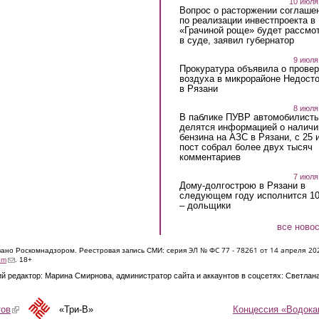
10 июля
Вопрос о расторжении соглаше
по реализации инвестпроекта в
«Грачиной роще» будет рассмо
в суде, заявил губернатор
9 июля
Прокуратура объявила о провер
воздуха в микрорайоне Недост
в Рязани
8 июля
В паблике ПУВР автомобилист
делятся информацией о наличи
бензина на АЗС в Рязани, с 25 
пост собрал более двух тысяч
комментариев
7 июля
Дому-долгострою в Рязани в
следующем году исполнится 10
– дольщики
все ново
ЭЛ № ФС 77 - 7826
1 от 14 апреля 20
овано Роскомнадзором. Реестровая запись СМИ: серия
(link sends e-mail)
om
. 18+
й редактор: Марина Смирнова, администратор сайта и аккаунтов в соцсетях: Светлан
Концессия «Водока
тов
(link is external)
«Три-В»