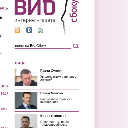
тьи
ть
у
.
лица
Павел Супрун
Увидел логику в вопросе
жителей
сти
Павел Малков
 18:17
Рассказал о «вопросе
выживания»
 18:59
Борис Ясинский
Поручился за свою
трудоспособность