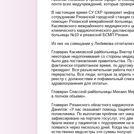
почти всех медучреждений, которые провер
В настоящее время СУ СКР проверяет инфо
сотрудникам Рязанской городской станции с
помощи» Рязанской межрайонной больницы,
Касимовского межрайонного медицинского це
клинического кардиологического диспансера
больницы №10 и рязанской БСМП Рязани.
Из них на совещании у Любимова отчиталис
Главврач Касимовской райбольницы Виктор 
некоторые недопонимания со стороны медици
было два постановления правительства. По 
фактически отработанное время, по другому
президент. Вся разъяснительная работа пос
перерасчеты. Все люди, которые за апрель 
реестр с должностями и пофамильный списк
здравоохранения для оплаты».
Главврач Спасской райбольницы Михаил Ми
в полном объеме».
Главврач Рязанского областного кардиологи
Данилов: «У нас оказывает помощь пациент
поликлиника. По выплатам проблем нет ник
зафиксировано на портале госуслуг, это дв
брали мазки у пациентов с подозрением на к
появился через несколько дней. Когда мы п
естественно медсестры эти суммы получат.