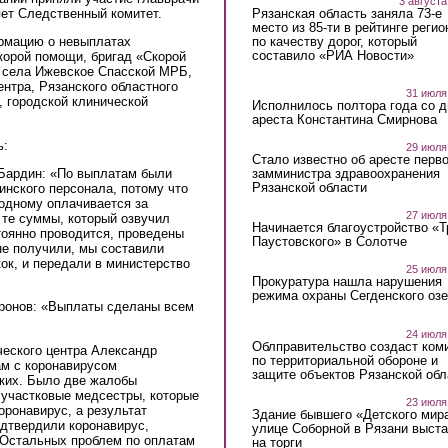
3 августа
Рязанская область заняла 73-е
яет Следственный комитет.
место из 85-ти в рейтинге регио
по качеству дорог, который
рмацию о невыплатах
составило «РИА Новости»
корой помощи, бригад «Скорой
 села Ижевское Спасской МРБ,
нтра, Рязанского областного
31 июля
, городской клинической
Исполнилось полтора года со д
ареста Константина Смирнова
ь:
29 июля
Стало известно об аресте перво
Бардин: «По выплатам были
замминистра здравоохранения
Рязанской области
нского персонала, потому что
одному оплачивается за
27 июля
 те суммы, который озвучил
Начинается благоустройство «
тоянно проводится, проведены
Паустовского» в Солотче
не получили, мы составили
ок, и передали в министерство
25 июля
Прокуратура нашла нарушения
режима охраны Сегденского озе
ронов: «Выплаты сделаны всем
24 июля
Облправительство создаст ком
ческого центра Александр
по территориальной обороне и
ам с коронавирусом
защите объектов Рязанской обл
аких. Было две жалобы
е участковые медсестры, которые
23 июля
оронавирус, а результат
Здание бывшего «Детского мир
одтвердили коронавирус,
улице Соборной в Рязани выст
 Остальных проблем по оплатам
на торги