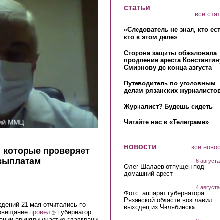
статьи
все ста
«Следователь не знал, кто ес
кто в этом деле»
Сторона защиты обжаловала
продление ареста Константин
Смирнову до конца августа
Путеводитель по уголовным
делам рязанских журналистов
Журналист? Будешь сидеть
Читайте нас в «Телеграме»
новости
все ново
, которые проверяет
 выплатам
6 августа
Олег Шалаев отпущен под
домашний арест
4 августа
Фото: аппарат губернатора
Рязанской области возглавил
дений 21 мая отчитались по
выходец из Челябинска
совещание
провел
(link is external)
губернатор
нии приняли участие главврачи