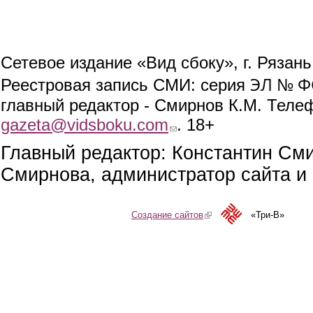
Сетевое издание «Вид сбоку», г. Рязан
ЭЛ № ФС
Реестровая запись СМИ: серия
главный редактор - Смирнов К.М. Телефо
gazeta@vidsboku.com
(link sends e-mail)
. 18+
Главный редактор: Константин См
Смирнова, администратор сайта и 
Создание сайтов
(link is external)
«Три-В»