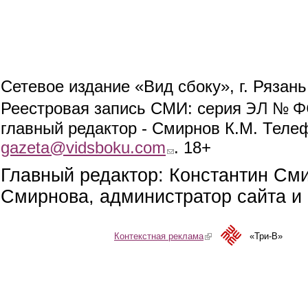
Сетевое издание «Вид сбоку», г. Рязан
ЭЛ № ФС
Реестровая запись СМИ: серия
главный редактор - Смирнов К.М. Телефо
gazeta@vidsboku.com
(link sends e-mail)
. 18+
Главный редактор: Константин См
Смирнова, администратор сайта и 
Контекстная реклама
(link is external)
«Три-В»