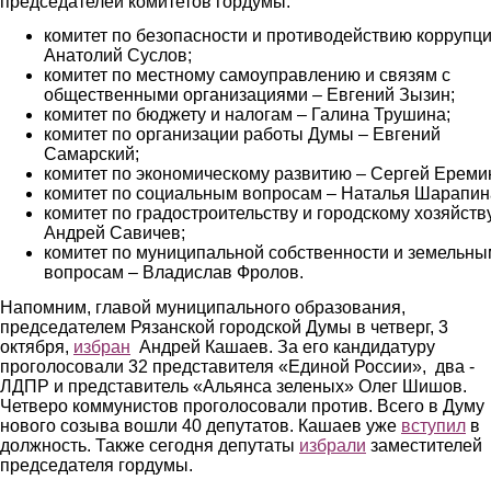
председателей комитетов гордумы:
комитет по безопасности и противодействию коррупци
Анатолий Суслов;
комитет по местному самоуправлению и связям с
общественными организациями – Евгений Зызин;
комитет по бюджету и налогам – Галина Трушина;
комитет по организации работы Думы – Евгений
Самарский;
комитет по экономическому развитию – Сергей Ереми
комитет по социальным вопросам – Наталья Шарапин
комитет по градостроительству и городскому хозяйств
Андрей Савичев;
комитет по муниципальной собственности и земельны
вопросам – Владислав Фролов.
Напомним, главой муниципального образования,
председателем Рязанской городской Думы в четверг, 3
октября,
избран
Андрей Кашаев. За его кандидатуру
проголосовали 32 представителя «Единой России», два -
ЛДПР и представитель «Альянса зеленых» Олег Шишов.
Четверо коммунистов проголосовали против. Всего в Думу
нового созыва вошли 40 депутатов. Кашаев уже
вступил
в
должность. Также сегодня депутаты
избрали
заместителей
председателя гордумы.