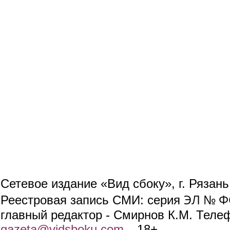
Сетевое издание «Вид сбоку», г. Рязан
ЭЛ № ФС
Реестровая запись СМИ: серия
главный редактор - Смирнов К.М. Телефо
gazeta@vidsboku.com
(link sends e-mail)
. 18+