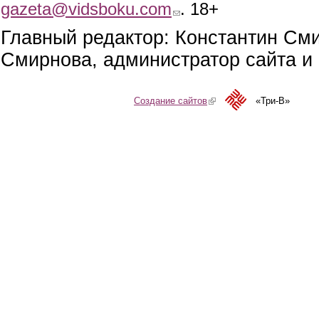
gazeta@vidsboku.com
(link sends e-mail)
. 18+
Главный редактор: Константин См
Смирнова, администратор сайта и 
Создание сайтов
(link is external)
«Три-В»