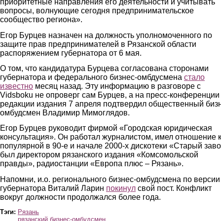
приоритетные направления его деятельности и учитывать
вопросы, волнующие сегодня предпринимательское
сообщество региона».
Егор Бурцев назначен на должность уполномоченного по
защите прав предпринимателей в Рязанской области
распоряжением губернатора от 6 мая.
О том, что кандидатура Бурцева согласована сторонами
губернатора и федерального бизнес-омбдусмена
стало
известно
месяц назад. Эту информацию в разговоре с
Vidsboku не опроверг сам Бурцев, а на пресс-конференции
редакции издания 7 апреля подтвердил общественный биз
омбудсмен Владимир Мимоглядов.
Егор Бурцев руководит фирмой «Городская юридическая
консультация». Он работал журналистом, имел отношение 
популярной в 90-е и начале 2000-х дискотеки «Старый заво
был директором рязанского издания «Комсомольской
правды», радиостанции «Европа плюс – Рязань».
Напомни, и.о. регионального бизнес-омбудсмена по версии
губернатора Виталий Ларин
покинул
свой пост. Конфликт
вокруг должности продолжался более года.
Тэги:
Рязань
рязанский бизнес-омбудсмен