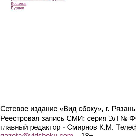
Ковалев
Бурцев
Сетевое издание «Вид сбоку», г. Рязан
ЭЛ № ФС
Реестровая запись СМИ: серия
главный редактор - Смирнов К.М. Телефо
gazeta@vidsboku.com
(link sends e-mail)
. 18+