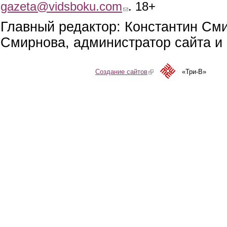
gazeta@vidsboku.com
(link sends e-mail)
. 18+
Главный редактор: Константин См
Смирнова, администратор сайта и 
Создание сайтов
(link is external)
«Три-В»