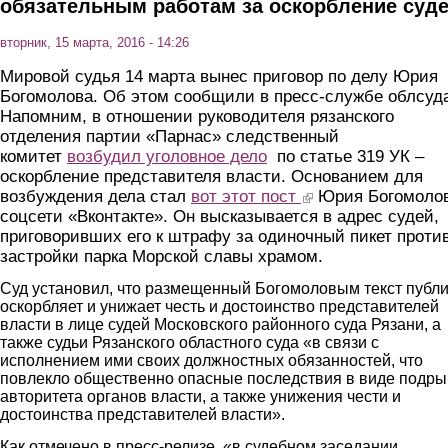
обязательным работам за оскорбление суд
вторник, 15 марта, 2016 - 14:26
Мировой судья 14 марта вынес приговор по делу Юрия
Богомолова. Об этом сообщили в пресс-службе облсуд
Напомним, в отношении руководителя рязанского
отделения партии «Парнас» следственный
комитет
возбудил уголовное дело
по статье 319 УК –
оскорбление представителя власти. Основанием для
возбуждения дела стал
вот этот пост
(link is external)
Юрия Богомолов
соцсети «Вконтакте». Он высказывается в адрес судей,
приговоривших его к штрафу за одиночный пикет проти
застройки парка Морской славы храмом.
Суд установил, что размещенный Богомоловым текст публ
оскорбляет и унижает честь и достоинство представителей
власти в лице судей Московского районного суда Рязани, а
также судьи Рязанского областного суда «в связи с
исполнением ими своих должностных обязанностей, что
повлекло общественно опасные последствия в виде подр
авторитета органов власти, а также унижения чести и
достоинства представителей власти».
Как отмечено в пресс-релизе, «в судебном заседании