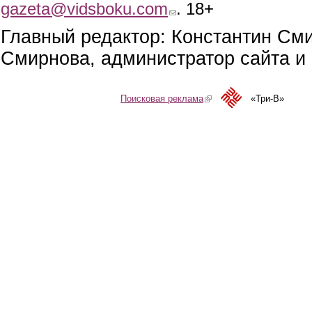
gazeta@vidsboku.com
(link sends e-mail)
. 18+
Главный редактор: Константин См
Смирнова, администратор сайта и 
Поисковая реклама
(link is external)
«Три-В»