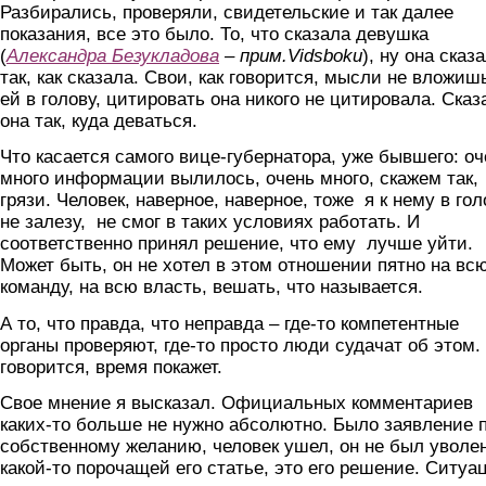
Разбирались, проверяли, свидетельские и так далее
показания, все это было. То, что сказала девушка
(
Александра Безукладова
– прим.Vidsboku
), ну она сказ
так, как сказала. Свои, как говорится, мысли не вложиш
ей в голову, цитировать она никого не цитировала. Сказ
она так, куда деваться.
Что касается самого вице-губернатора, уже бывшего: оч
много информации вылилось, очень много, скажем так,
грязи. Человек, наверное, наверное, тоже я к нему в гол
не залезу, не смог в таких условиях работать. И
соответственно принял решение, что ему лучше уйти.
Может быть, он не хотел в этом отношении пятно на вс
команду, на всю власть, вешать, что называется.
А то, что правда, что неправда – где-то компетентные
органы проверяют, где-то просто люди судачат об этом.
говорится, время покажет.
Свое мнение я высказал. Официальных комментариев
каких-то больше не нужно абсолютно. Было заявление 
собственному желанию, человек ушел, он не был уволе
какой-то порочащей его статье, это его решение. Ситуа