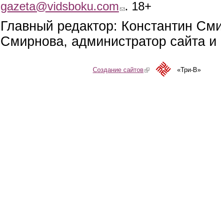
gazeta@vidsboku.com
(link sends e-mail)
. 18+
Главный редактор: Константин См
Смирнова, администратор сайта и 
Создание сайтов
(link is external)
«Три-В»