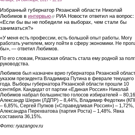
Избранный губернатор Рязанской области Николай
Любимов в
интервью
(link is external)
РИА Новости ответил на вопрос:
«Если бы вы не победили на выборах, чем стали бы
заниматься?»
«У меня есть профессии, есть большой опыт работы. Могу
работать учителем, могу пойти в сферу экономики. Не проп
бы», — ответил Любимов.
По его словам, Рязанская область стала ему родной за пол
руководства.
Любимов был назначен врио губернатора Рязанской облас
указом президента Владимира Путина в феврале текущего
года. Выборы губернатора Рязанской области прошли 10
сентября. Кандидат от партии «Единая Россия» Николай
Любимов набрал большинство голосов избирателей – 80,1
Александр Шерин (ЛДПР) – 8,44%, Владимир Федоткин (КП
– 6,85%, Сергей Пупков («Справедливая Россия») – 1,72%,
Александра Перехватова (партия Роста) – 1,48%. Явка
составила 36,15%.
Фото: ryazangov.ru