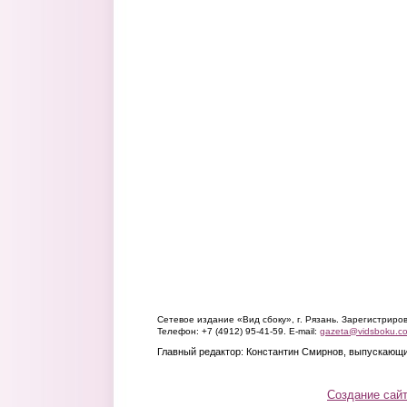
Сетевое издание «Вид сбоку», г. Рязань. Зарегистрир
Телефон: +7 (4912) 95-41-59. E-mail:
gazeta@vidsboku.c
Главный редактор: Константин Смирнов, выпускающи
Создание сай