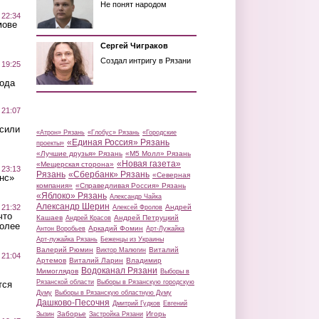
Не понят народом
 22:34
мове
Сергей Чиграков
Создал интригу в Рязани
 19:25
вода
 21:07
осили
«Атрон» Рязань
«Глобус» Рязань
«Городские
«Единая Россия» Рязань
проекты»
«Лучшие друзья» Рязань
«М5 Молл» Рязань
«Новая газета»
«Мещерская сторона»
 23:13
Рязань
«Сбербанк» Рязань
«Северная
нс»
компания»
«Справедливая Россия» Рязань
«Яблоко» Рязань
Александр Чайка
Александр Шерин
 21:32
Андрей
Алексей Фролов
что
Кашаев
Андрей Петруцкий
Андрей Красов
более
Аркадий Фомин
Антон Воробьев
Арт-Лужайка
Арт-лужайка Рязань
Беженцы из Украины
Валерий Рюмин
Виталий
Виктор Малюгин
 21:04
Артемов
Виталий Ларин
Владимир
Водоканал Рязани
Мимоглядов
Выборы в
Рязанской области
Выборы в Рязанскую городскую
тся
Думу
Выборы в Рязанскую областную Думу
Дашково-Песочня
Дмитрий Гудков
Евгений
Заборье
Игорь
Зызин
Застройка Рязани