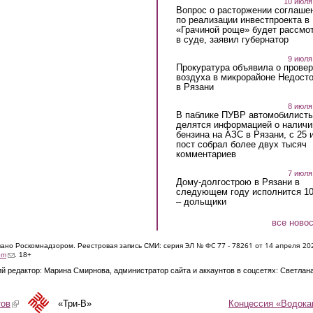
10 июля
Вопрос о расторжении соглаше
по реализации инвестпроекта в
«Грачиной роще» будет рассмо
в суде, заявил губернатор
9 июля
Прокуратура объявила о провер
воздуха в микрорайоне Недост
в Рязани
8 июля
В паблике ПУВР автомобилист
делятся информацией о наличи
бензина на АЗС в Рязани, с 25 
пост собрал более двух тысяч
комментариев
7 июля
Дому-долгострою в Рязани в
следующем году исполнится 10
– дольщики
все ново
ЭЛ № ФС 77 - 7826
1 от 14 апреля 20
овано Роскомнадзором. Реестровая запись СМИ: серия
(link sends e-mail)
om
. 18+
й редактор: Марина Смирнова, администратор сайта и аккаунтов в соцсетях: Светлан
Концессия «Водока
тов
(link is external)
«Три-В»