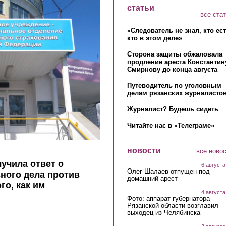
статьи
все ста
«Следователь не знал, кто ес
кто в этом деле»
Сторона защиты обжаловала
продление ареста Константин
Смирнову до конца августа
Путеводитель по уголовным
делам рязанских журналистов
Журналист? Будешь сидеть
Читайте нас в «Телеграме»
новости
все ново
учила ответ о
6 августа
Олег Шалаев отпущен под
ного дела против
домашний арест
го, как им
4 августа
Фото: аппарат губернатора
Рязанской области возглавил
выходец из Челябинска