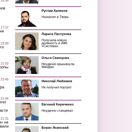
 19:36
нов
Рустам Халиков
Назначен в Тверь
 17:37
ня
Лариса Пастухова
Получила новую
должность в АФК
 23:09
«Система»
го
Ольга Свинцова
 21:02
Неудачно крышанула
Тропы
Минфин
 23:45
Николай Любимов
ра
Не получил портрет
 21:06
итет
Евгений Кириченко
асти
Неудачно станцевал
 21:31
а» на
авили
Борис Ясинский