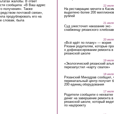
льтатах жалобы. В ответ
асти сообщила: «В Ваш адрес
22 июля
На реставрацию мечети в Каси
го получения». Также
выделено более 200 миллионов
средством почтовой связи»,
рублей
ила продублировать его на
ее словам, была
21 июля
Суд ужесточил наказание экс-
снабженцу рязанского хлебоза
20 июля
«Всё идёт по плану» — мэрия
Рязани родителям, которые пр
о дофинансировании ремонта в
рязанской школе
19 июля
«Экологический рязанский алья
перезапустил «карту свалок»
18 июля
Рязанский Минздрав сообщил, 
перинатальный центр получит 
200 единиц оборудования
17 июля
Родители сообщили о нехватке
денег на завершение ремонта в
рязанской школе, который веде
по нацпроекту