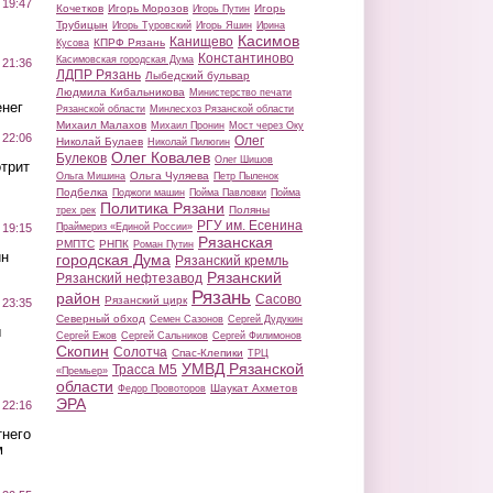
 19:47
Кочетков
Игорь Морозов
Игорь
Игорь Путин
Трубицын
Игорь Туровский
Игорь Яшин
Ирина
Касимов
Канищево
КПРФ Рязань
Кусова
Константиново
Касимовская городская Дума
 21:36
ЛДПР Рязань
Лыбедский бульвар
Людмила Кибальникова
Министерство печати
нег
Рязанской области
Минлесхоз Рязанской области
Михаил Малахов
Михаил Пронин
Мост через Оку
 22:06
Олег
Николай Булаев
Николай Пилюгин
Олег Ковалев
Булеков
Олег Шишов
трит
Ольга Чуляева
Ольга Мишина
Петр Пыленок
Подбелка
Поджоги машин
Пойма Павловки
Пойма
Политика Рязани
Поляны
трех рек
РГУ им. Есенина
Праймериз «Единой России»
 19:15
Рязанская
РМПТС
РНПК
Роман Путин
ин
городская Дума
Рязанский кремль
Рязанский
Рязанский нефтезавод
Рязань
район
Сасово
Рязанский цирк
 23:35
Северный обход
Семен Сазонов
Сергей Дудукин
ы
Сергей Ежов
Сергей Сальников
Сергей Филимонов
Скопин
Солотча
Спас-Клепики
ТРЦ
УМВД Рязанской
Трасса М5
«Премьер»
области
Шаукат Ахметов
Федор Провоторов
ЭРА
 22:16
тнего
м