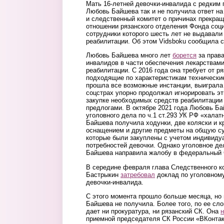
Мать 16-летней девочки-инвалида с редким
Любовь Байшева так и не получила ответ на
и следственный комитет о причинах прекращ
отношении рязанского отделения Фонда соци
сотрудники которого шесть лет не выдавали
реабилитации. Об этом Vidsboku сообщила 
Любовь Байшева много лет
борется
за права
инвалидов в части обеспечения лекарствам
реабилитации. С 2016 года она требует от р
подходящие по характеристикам технически
прошла все возможные инстанции, выиграла 
соцстрах упорно продолжал игнорировать эт
закупке необходимых средств реабилитаци
предлогами. В октябре 2021 года Любовь Б
уголовного дела по ч.1 ст.293 УК РФ «халат
Байшева получила ходунки, две коляски и к
оснащением и другие предметы на общую су
которые были закуплены с учетом индивиду
потребностей девочки. Однако уголовное д
Байшева направила жалобу в федеральный 
В середине февраля глава Следственного к
Бастрыкин
затребовал
доклад по уголовному
девочки-инвалида.
С этого момента прошло больше месяца, но 
Байшева не получила. Более того, по ее сло
дает ни прокуратура, ни рязанский СК. Она
приемной председателя СК России «ВКонтакт