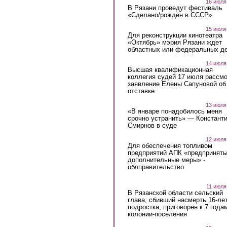
16 июля
В Рязани проведут фестиваль
«Сделано/рождён в СССР»
15 июля
Для реконструкции кинотеатра
«Октябрь» мэрия Рязани ждет
областных или федеральных де
14 июля
Высшая квалификационная
коллегия судей 17 июля рассмо
заявление Елены Сапуновой об
отставке
13 июля
«В январе понадобилось меня
срочно устранить» — Констант
Смирнов в суде
12 июля
Для обеспечения топливом
предприятий АПК «предпринят
дополнительные меры» -
облправительство
11 июля
В Рязанской области сельский
глава, сбивший насмерть 16-ле
подростка, приговорен к 7 года
колонии-поселения