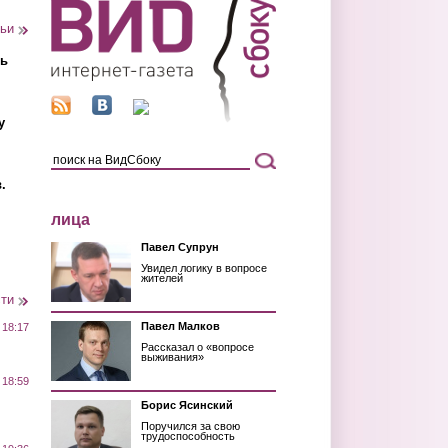
тьи
ть
у
.
лица
Павел Супрун
Увидел логику в вопросе
жителей
сти
Павел Малков
 18:17
Рассказал о «вопросе
выживания»
 18:59
Борис Ясинский
Поручился за свою
трудоспособность