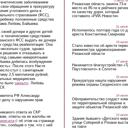
3 августа
 генетическим заболеванием
Рязанская область заняла 73-е
 свои обращения в прокуратуру
место из 85-ти в рейтинге регио
ения уголовного дела в
по качеству дорог, который
ального страхования (ФСС),
составило «РИА Новости»
 ребенку положенные средства
сама Любовь Байшева.
31 июля
Исполнилось полтора года со д
 своей дочери и других детей-
ареста Константина Смирнова
и и техническими средствами
язанского ФСС выдать ее дочери
29 июля
е средства реабилитации. Она
Стало известно об аресте перво
несколько судов, однако
замминистра здравоохранения
и решения и отказывать в
Рязанской области
и под самыми невероятными
айшева добилась возбуждения
27 июля
Начинается благоустройство «
ность». После этого Настя
Паустовского» в Солотче
ресло-стул с санитарным
мму 2,5 миллионов рублей,
25 июля
альных медицинских
Прокуратура нашла нарушения
ело было
закрыто
. Любовь
режима охраны Сегденского озе
СК.
омитета РФ Александр
24 июля
Облправительство создаст ком
 делу о нарушении прав
по территориальной обороне и
защите объектов Рязанской обл
никакого ответа из СКР
23 июля
вам, ответы на ее жалобы не
Здание бывшего «Детского мир
написала
(link is external)
об этом на странице
улице Соборной в Рязани выст
е», сообщив о том, что с ней
на торги