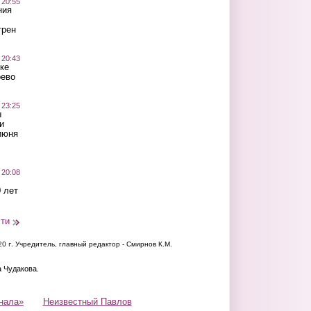
 20:55
ния
трен
 20:43
ке
оево
 23:25
ы
и
июня
 20:08
 лет
сти
20 г.
Учредитель, главный редактор - Смирнов К.М.
а Чудакова.
нала»
Неизвестный Павлов