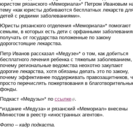
юристом рязанского «Мемориала»* Петром Ивановым н
тему «как юристы добиваются бесплатных лекарств дл
детей с редкими заболеваниями».
Юристы рязанского отделения «Мемориала»* помогают
семьям, в которых есть дети с орфанными заболевания
получать от государства положенные по закону
дорогостоящие лекарства.
Петр Иванов рассказал «Медузе»* о том, как добиться
бесплатного лечения ребенка с тяжелым заболеванием,
почему региональные ведомства неохотно закупают
дорогие лекарства, хотя обязаны делать это по закону,
почему эффективнее поддерживать правозащитников, 
просто перечислять пожертвования в благотворительны
фонды.
Подкаст «Медузы»* по
ссылке
(link is external)
.
*издание «Медуза» и рязанский «Мемориал» внесены
Минюстом в реестр «иностранных агентов».
Фото – кадр подкаста.