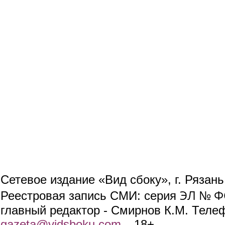
Сетевое издание «Вид сбоку», г. Рязан
ЭЛ № ФС
Реестровая запись СМИ: серия
главный редактор - Смирнов К.М. Телефо
gazeta@vidsboku.com
(link sends e-mail)
. 18+