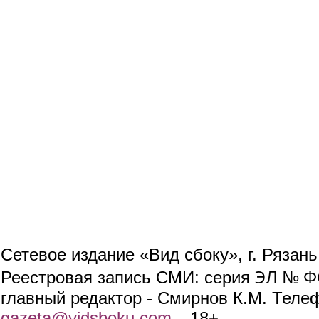
Сетевое издание «Вид сбоку», г. Рязан
ЭЛ № ФС
Реестровая запись СМИ: серия
главный редактор - Смирнов К.М. Телефо
gazeta@vidsboku.com
(link sends e-mail)
. 18+