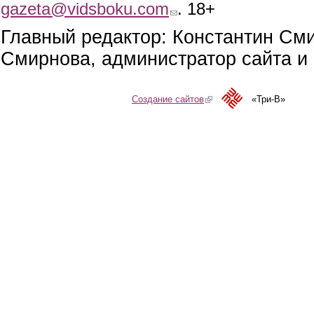
gazeta@vidsboku.com
(link sends e-mail)
. 18+
Главный редактор: Константин См
Смирнова, администратор сайта и 
Создание сайтов
(link is external)
«Три-В»