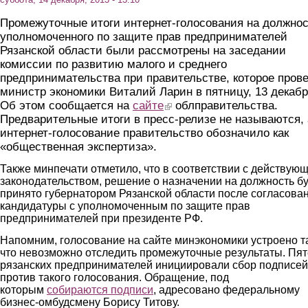
Промежуточные итоги интернет-голосования на должно
уполномоченного по защите прав предпринимателей
Рязанской области были рассмотрены на заседании
комиссии по развитию малого и среднего
предпринимательства при правительстве, которое пров
министр экономики Виталий Ларин в пятницу, 13 декабр
Об этом сообщается на
сайте
(link is external)
облправительства.
Предварительные итоги в пресс-релизе не называются, 
интернет-голосование правительство обозначило как
«общественная экспертиза».
Также минпечати отметило, что в соответствии с действую
законодательством, решение о назначении на должность бу
принято губернатором Рязанской области после согласова
кандидатуры с уполномоченным по защите прав
предпринимателей при президенте РФ.
Напомним, голосование на сайте минэкономики устроено та
что невозможно отследить промежуточные результаты. Пя
рязанских предпринимателей инициировали сбор подписей
против такого голосования. Обращение, под
которым
собираются подписи
, адресовано федеральному
бизнес-омбудсмену Борису Титову.