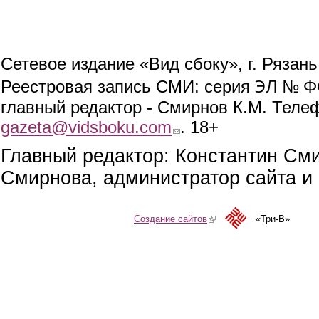
Сетевое издание «Вид сбоку», г. Рязан
ЭЛ № ФС
Реестровая запись СМИ: серия
главный редактор - Смирнов К.М. Телефо
gazeta@vidsboku.com
(link sends e-mail)
. 18+
Главный редактор: Константин См
Смирнова, администратор сайта и 
Создание сайтов
(link is external)
«Три-В»