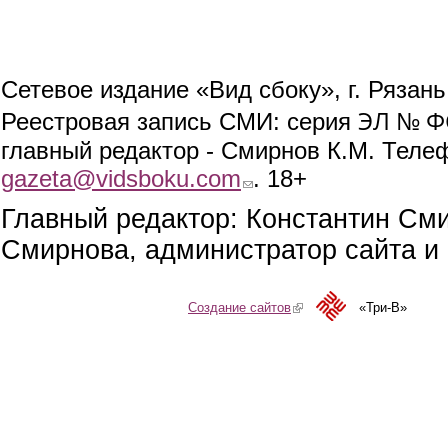
Сетевое издание «Вид сбоку», г. Рязан
ЭЛ № ФС
Реестровая запись СМИ: серия
главный редактор - Смирнов К.М. Телефо
gazeta@vidsboku.com
(link sends e-mail)
. 18+
Главный редактор: Константин См
Смирнова, администратор сайта и 
Создание сайтов
(link is external)
«Три-В»