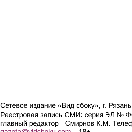
Сетевое издание «Вид сбоку», г. Рязан
ЭЛ № ФС
Реестровая запись СМИ: серия
главный редактор - Смирнов К.М. Телефо
gazeta@vidsboku.com
(link sends e-mail)
. 18+