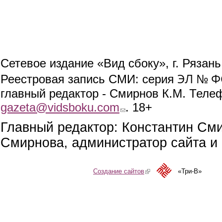
Сетевое издание «Вид сбоку», г. Рязан
ЭЛ № ФС
Реестровая запись СМИ: серия
главный редактор - Смирнов К.М. Телефо
gazeta@vidsboku.com
(link sends e-mail)
. 18+
Главный редактор: Константин См
Смирнова, администратор сайта и 
Создание сайтов
(link is external)
«Три-В»