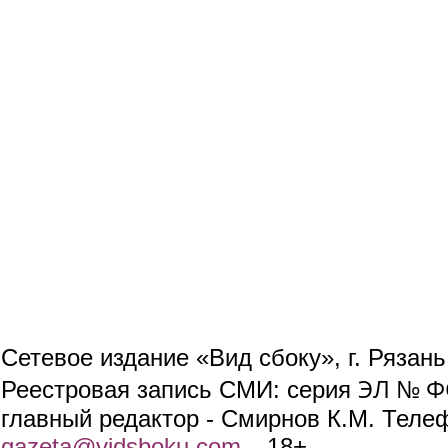
Сетевое издание «Вид сбоку», г. Рязан
ЭЛ № ФС
Реестровая запись СМИ: серия
главный редактор - Смирнов К.М. Телефо
gazeta@vidsboku.com
(link sends e-mail)
. 18+