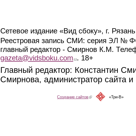
Сетевое издание «Вид сбоку», г. Рязан
ЭЛ № ФС
Реестровая запись СМИ: серия
главный редактор - Смирнов К.М. Телефо
gazeta@vidsboku.com
(link sends e-mail)
. 18+
Главный редактор: Константин См
Смирнова, администратор сайта и 
Создание сайтов
(link is external)
«Три-В»