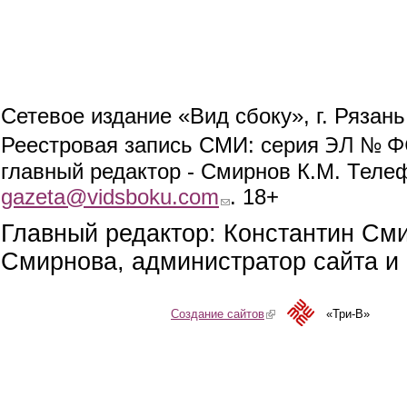
Сетевое издание «Вид сбоку», г. Рязан
ЭЛ № ФС
Реестровая запись СМИ: серия
главный редактор - Смирнов К.М. Телефо
gazeta@vidsboku.com
(link sends e-mail)
. 18+
Главный редактор: Константин См
Смирнова, администратор сайта и 
Создание сайтов
(link is external)
«Три-В»