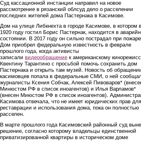
Суд кассационной инстанции направил на новое
рассмотрение в рязанский облсуд дело о расселении
последних жителей дома Пастернака в Касимове.
Дом на улице Либкнехта в городе Касимове, в котором 
1920 году гостил Борис Пастернак, находится в аварий
состоянии. В 2017 году он сильно пострадал при пожаре
Дом приобрел федеральную известность в феврале
прошлого года, когда активисты
записали
видеообращение
к американскому кинорежисс
Квентину Тарантино с просьбой помочь сохранить дом
Пастернака и открыть там музей. Новость об обращени
касимовцев попала в федеральные СМИ, о ней сообща
журналисты Ксения Собчак, Алексей Пивоваров* (внесе
Минюстом РФ в список иноагентов) и Илья Варламов*
(внесен Миюстом РФ в список иноагентов). Администр
Касимова отвечала, что не имеет юридических прав дл
реставрации и использования дома, пока он полностью 
расселен.
В марте прошлого года Касимовский районный суд вын
решение, согласно которому владельцы единственной
приватизированной квартиры в историческом доме