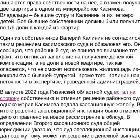
лишаются права собственности на нее, а взамен получ
две квартиры в одном из микрорайонов Касимова.
Владельцы – бывшие супруги Калинины и их четверо
детей. Все бывшие собственники должны были получи
по 1/6 доли в каждой из квартир.
Один из собственников Валерий Калинин не согласился
таким решением касимовского суда и обжаловал его. О
сообщал, что районный суд не принял во внимание тот
факт, что он писал заявление на получение денежной
компенсации, а не доли в новой квартире, так как
опасается, что не сможет использовать жилплощадь из-
конфликта с бывшей супругой. Кроме того, Калинин на
неточности в экспертизе, проведенной администрацией
В августе 2022 года Рязанский областной суд
встал на
сторону
собственника и отменил решение районного суд
однако мэрия Касимова подала кассационную жалобу. 
итоге решение апелляционной инстанции было отменен
дело отправлено на новое рассмотрение в облсуд. В
определении Второго кассационного суда общей
юрисдикции указано, что суд апелляционной инстанции
дал оценку тому, может ли решение о денежной выплат