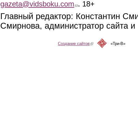
gazeta@vidsboku.com
(link sends e-mail)
. 18+
Главный редактор: Константин См
Смирнова, администратор сайта и 
Создание сайтов
(link is external)
«Три-В»