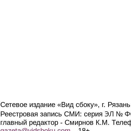
Сетевое издание «Вид сбоку», г. Рязан
ЭЛ № ФС
Реестровая запись СМИ: серия
главный редактор - Смирнов К.М. Телефо
gazeta@vidsboku.com
(link sends e-mail)
. 18+