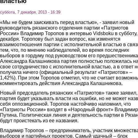
властью
суббота, 7 декабря, 2013 - 16:39
«Мы не будем заискивать перед властью», - заявил новый
руководитель рязанского отделения партии «Патриотов
России» Владимир Торопов в интервью Vidsboku в субботу,
декабря. Торопову был задан вопрос, как изменятся
взаимоотношения партии с исполнительной властью в связ
тем, что, по мнению наблюдателей, во время последних
выборов в гордуму под руководством его предшественника
Александра Калашникова партия полностью положилась н
свое сотрудничество с исполнительной властью, а в ответ н
получила ничего (официальный результат «Патриотов» –
1,42%). При этом Торопов отметил, что не считает возможн
комментировать действия Александра Калашникова.
Новый председатель рязанских «Патриотов» также заявил,
партия будет указывать власти на ошибки, но не может наз
себя оппозиционной. Торопов настойчиво напомнил, что
«Патриоты России» входят в «Народный фронт» Владими
Путина. Политическая линия и деятельность партии в Ряза
будут проистекать из ее названия.
Владимир Торопов – предприниматель, участник множеств
выборов и партийных проектов. Самый удачный – блок