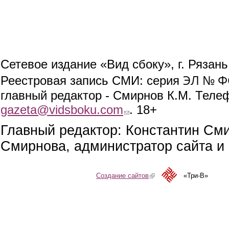
Сетевое издание «Вид сбоку», г. Рязан
ЭЛ № ФС
Реестровая запись СМИ: серия
главный редактор - Смирнов К.М. Телефо
gazeta@vidsboku.com
(link sends e-mail)
. 18+
Главный редактор: Константин См
Смирнова, администратор сайта и 
Создание сайтов
(link is external)
«Три-В»