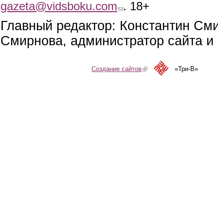
gazeta@vidsboku.com
(link sends e-mail)
. 18+
Главный редактор: Константин См
Смирнова, администратор сайта и 
Создание сайтов
(link is external)
«Три-В»