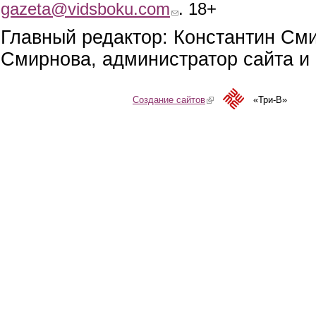
gazeta@vidsboku.com
(link sends e-mail)
. 18+
Главный редактор: Константин См
Смирнова, администратор сайта и 
Создание сайтов
(link is external)
«Три-В»