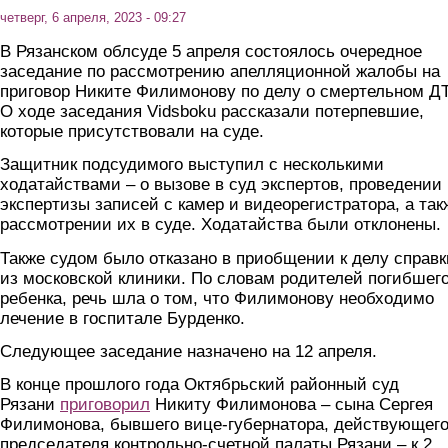
четверг, 6 апреля, 2023 - 09:27
В Рязанском облсуде 5 апреля состоялось очередное
заседание по рассмотрению апелляционной жалобы на
приговор Никите Филимонову по делу о смертельном Д
О ходе заседания Vidsboku рассказали потерпевшие,
которые присутствовали на суде.
Защитник подсудимого выступил с несколькими
ходатайствами – о вызове в суд экспертов, проведении
экспертизы записей с камер и видеорегистратора, а так
рассмотрении их в суде. Ходатайства были отклонены.
Также судом было отказано в приобщении к делу справк
из московской клиники. По словам родителей погибшег
ребенка, речь шла о том, что Филимонову необходимо
лечение в госпитале Бурденко.
Следующее заседание назначено на 12 апреля.
В конце прошлого года Октябрьский районный суд
Рязани
приговорил
Никиту Филимонова – сына Сергея
Филимонова, бывшего вице-губернатора, действующег
председателя контрольно-счетной палаты Рязани – к 2