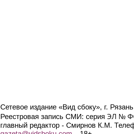
Сетевое издание «Вид сбоку», г. Рязан
ЭЛ № ФС
Реестровая запись СМИ: серия
главный редактор - Смирнов К.М. Телефо
gazeta@vidsboku.com
(link sends e-mail)
. 18+