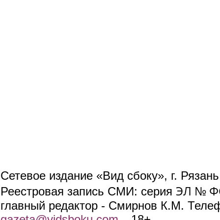
Сетевое издание «Вид сбоку», г. Рязан
ЭЛ № ФС
Реестровая запись СМИ: серия
главный редактор - Смирнов К.М. Телефо
gazeta@vidsboku.com
(link sends e-mail)
. 18+