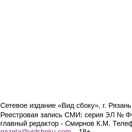
Сетевое издание «Вид сбоку», г. Рязан
ЭЛ № ФС
Реестровая запись СМИ: серия
главный редактор - Смирнов К.М. Телефо
gazeta@vidsboku.com
(link sends e-mail)
. 18+