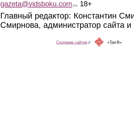
gazeta@vidsboku.com
(link sends e-mail)
. 18+
Главный редактор: Константин См
Смирнова, администратор сайта и 
Создание сайтов
(link is external)
«Три-В»