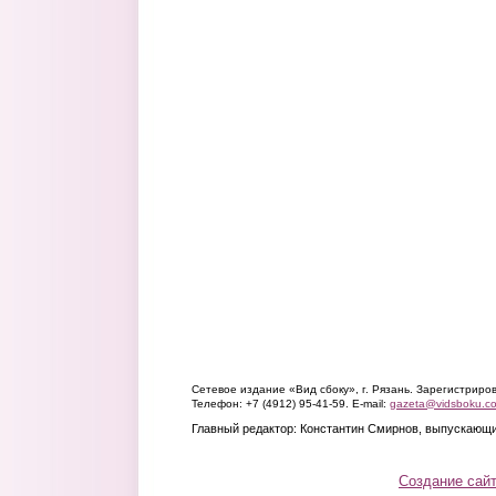
Сетевое издание «Вид сбоку», г. Рязань. Зарегистрир
Телефон: +7 (4912) 95-41-59. E-mail:
gazeta@vidsboku.c
Главный редактор: Константин Смирнов, выпускающи
Создание сай