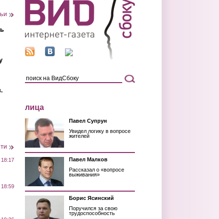
тьи
ть
у
.
лица
Павел Супрун
Увидел логику в вопросе
жителей
сти
Павел Малков
 18:17
Рассказал о «вопросе
выживания»
 18:59
Борис Ясинский
Поручился за свою
трудоспособность