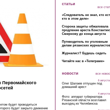
статьи
все ста
«Следователь не знал, кто ес
кто в этом деле»
Сторона защиты обжаловала
продление ареста Константин
Смирнову до конца августа
Путеводитель по уголовным
делам рязанских журналистов
Журналист? Будешь сидеть
Читайте нас в «Телеграме»
новости
все ново
6 августа
я Первомайского
Олег Шалаев отпущен под
домашний арест
осетей
4 августа
Фото: аппарат губернатора
Рязанской области возглавил
выходец из Челябинска
летом будет проводиться
оторого будет закрыто движение