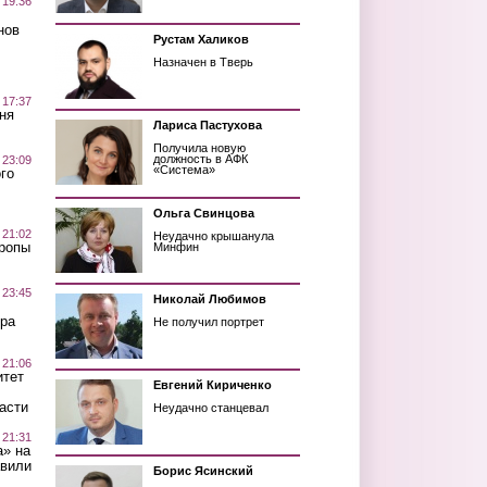
 19:36
нов
Рустам Халиков
Назначен в Тверь
 17:37
ня
Лариса Пастухова
Получила новую
должность в АФК
 23:09
«Система»
го
Ольга Свинцова
 21:02
Неудачно крышанула
Тропы
Минфин
 23:45
Николай Любимов
ра
Не получил портрет
 21:06
итет
Евгений Кириченко
асти
Неудачно станцевал
 21:31
а» на
авили
Борис Ясинский