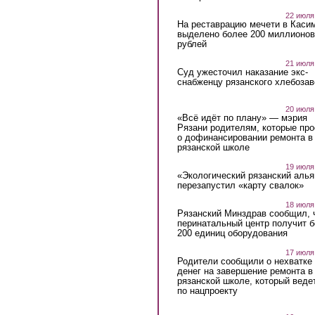
22 июля
На реставрацию мечети в Каси
выделено более 200 миллионов
рублей
21 июля
Суд ужесточил наказание экс-
снабженцу рязанского хлебоза
20 июля
«Всё идёт по плану» — мэрия
Рязани родителям, которые пр
о дофинансировании ремонта в
рязанской школе
19 июля
«Экологический рязанский алья
перезапустил «карту свалок»
18 июля
Рязанский Минздрав сообщил, 
перинатальный центр получит 
200 единиц оборудования
17 июля
Родители сообщили о нехватке
денег на завершение ремонта в
рязанской школе, который веде
по нацпроекту