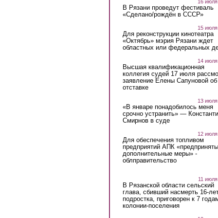
16 июля
В Рязани проведут фестиваль
«Сделано/рождён в СССР»
15 июля
Для реконструкции кинотеатра
«Октябрь» мэрия Рязани ждет
областных или федеральных де
14 июля
Высшая квалификационная
коллегия судей 17 июля рассмо
заявление Елены Сапуновой об
отставке
13 июля
«В январе понадобилось меня
срочно устранить» — Констант
Смирнов в суде
12 июля
Для обеспечения топливом
предприятий АПК «предпринят
дополнительные меры» -
облправительство
11 июля
В Рязанской области сельский
глава, сбивший насмерть 16-ле
подростка, приговорен к 7 года
колонии-поселения