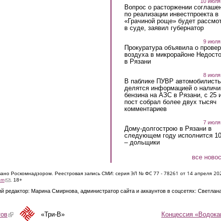
10 июля
Вопрос о расторжении соглаше
по реализации инвестпроекта в
«Грачиной роще» будет рассмо
в суде, заявил губернатор
9 июля
Прокуратура объявила о провер
воздуха в микрорайоне Недост
в Рязани
8 июля
В паблике ПУВР автомобилист
делятся информацией о наличи
бензина на АЗС в Рязани, с 25 
пост собрал более двух тысяч
комментариев
7 июля
Дому-долгострою в Рязани в
следующем году исполнится 10
– дольщики
все ново
ЭЛ № ФС 77 - 7826
1 от 14 апреля 20
овано Роскомнадзором. Реестровая запись СМИ: серия
(link sends e-mail)
om
. 18+
й редактор: Марина Смирнова, администратор сайта и аккаунтов в соцсетях: Светлан
Концессия «Водока
тов
(link is external)
«Три-В»