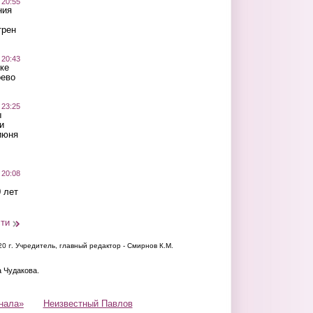
 20:55
ния
трен
 20:43
ке
оево
 23:25
ы
и
июня
 20:08
 лет
сти
20 г.
Учредитель, главный редактор - Смирнов К.М.
а Чудакова.
нала»
Неизвестный Павлов