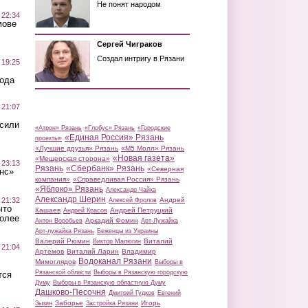
Не понят народом
 22:34
мове
Сергей Чиграков
Создал интригу в Рязани
 19:25
вода
 21:07
осили
«Атрон» Рязань
«Глобус» Рязань
«Городские
«Единая Россия» Рязань
проекты»
«Лучшие друзья» Рязань
«М5 Молл» Рязань
«Новая газета»
«Мещерская сторона»
 23:13
Рязань
«Сбербанк» Рязань
«Северная
нс»
компания»
«Справедливая Россия» Рязань
«Яблоко» Рязань
Александр Чайка
Александр Шерин
 21:32
Андрей
Алексей Фролов
что
Кашаев
Андрей Петруцкий
Андрей Красов
более
Аркадий Фомин
Антон Воробьев
Арт-Лужайка
Арт-лужайка Рязань
Беженцы из Украины
Валерий Рюмин
Виталий
Виктор Малюгин
 21:04
Артемов
Виталий Ларин
Владимир
Водоканал Рязани
Мимоглядов
Выборы в
Рязанской области
Выборы в Рязанскую городскую
тся
Думу
Выборы в Рязанскую областную Думу
Дашково-Песочня
Дмитрий Гудков
Евгений
Заборье
Игорь
Зызин
Застройка Рязани