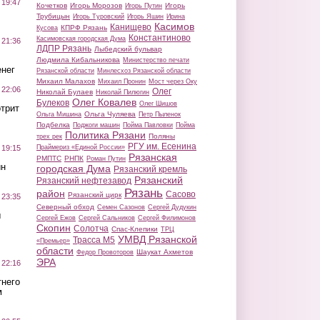
 19:47
Кочетков
Игорь Морозов
Игорь
Игорь Путин
Трубицын
Игорь Туровский
Игорь Яшин
Ирина
Касимов
Канищево
КПРФ Рязань
Кусова
Константиново
Касимовская городская Дума
 21:36
ЛДПР Рязань
Лыбедский бульвар
Людмила Кибальникова
Министерство печати
нег
Рязанской области
Минлесхоз Рязанской области
Михаил Малахов
Михаил Пронин
Мост через Оку
 22:06
Олег
Николай Булаев
Николай Пилюгин
Олег Ковалев
Булеков
Олег Шишов
трит
Ольга Чуляева
Ольга Мишина
Петр Пыленок
Подбелка
Поджоги машин
Пойма Павловки
Пойма
Политика Рязани
Поляны
трех рек
РГУ им. Есенина
Праймериз «Единой России»
 19:15
Рязанская
РМПТС
РНПК
Роман Путин
ин
городская Дума
Рязанский кремль
Рязанский
Рязанский нефтезавод
Рязань
район
Сасово
Рязанский цирк
 23:35
Северный обход
Семен Сазонов
Сергей Дудукин
ы
Сергей Ежов
Сергей Сальников
Сергей Филимонов
Скопин
Солотча
Спас-Клепики
ТРЦ
УМВД Рязанской
Трасса М5
«Премьер»
области
Шаукат Ахметов
Федор Провоторов
ЭРА
 22:16
тнего
м