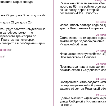
3 августа
сообщила мэрия города.
Рязанская область заняла 73-е
место из 85-ти в рейтинге регио
по качеству дорог, который
составило «РИА Новости»
дома 27 до дома 35 и от дома 47
от дома 21 до дома 25.
31 июля
Исполнилось полтора года со д
ареста Константина Смирнова
рта будут работать выделенные
и автобусов ремонт не
29 июля
мерческого транспорта по
Стало известно об аресте перво
 При этом на некоторых
замминистра здравоохранения
 говорится в сообщении мэрии.
Рязанской области
ссылке
(link is external)
.
27 июля
Начинается благоустройство «
am
(link is external)
Паустовского» в Солотче
25 июля
Прокуратура нашла нарушения
режима охраны Сегденского озе
24 июля
Облправительство создаст ком
по территориальной обороне и
защите объектов Рязанской обл
23 июля
Здание бывшего «Детского мир
улице Соборной в Рязани выст
на торги