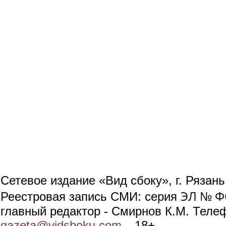
Сетевое издание «Вид сбоку», г. Рязан
ЭЛ № ФС
Реестровая запись СМИ: серия
главный редактор - Смирнов К.М. Телефо
gazeta@vidsboku.com
(link sends e-mail)
. 18+