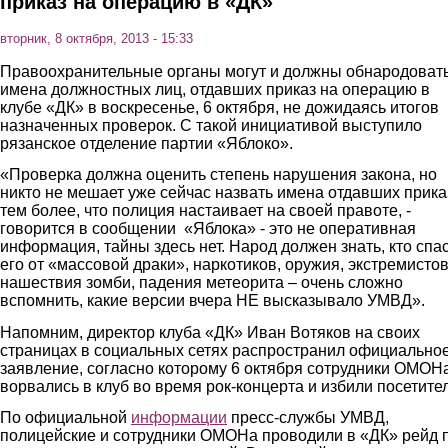
приказ на операцию в «ДК»
вторник, 8 октября, 2013 - 15:33
Правоохранительные органы могут и должны обнародоват
имена должностных лиц, отдавших приказ на операцию в
клубе «ДК» в воскресенье, 6 октября, не дожидаясь итогов
назначенных проверок. С такой инициативой выступило
рязанское отделение партии «Яблоко».
«Проверка должна оценить степень нарушения закона, но
никто не мешает уже сейчас назвать имена отдавших прика
тем более, что полиция настаивает на своей правоте, -
говорится в сообщении «Яблока» - это не оперативная
информация, тайны здесь нет. Народ должен знать, кто спа
его от «массовой драки», наркотиков, оружия, экстремистов
нашествия зомби, падения метеорита – очень сложно
вспомнить, какие версии вчера НЕ высказывало УМВД».
Напомним, директор клуба «ДК» Иван Вотяков на своих
страницах в социальных сетях распространил официально
заявление, согласно которому 6 октября сотрудники ОМОН
ворвались в клуб во время рок-концерта и избили посетите
По официальной
информации
пресс-службы УМВД,
полицейские и сотрудники ОМОНа проводили в «ДК» рейд 