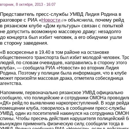
вторник, 8 октября, 2013 - 16:07
Представитель пресс-службы УМВД Лидия Родина в
разговоре с РИА «
Новости
(link is external)
» объяснила, почему рейд
в рязанском клубе «Дом культуры» связан с попыткой
не допустить возможную массовую драку: незадолго
до концерта был избит человек, а его обидчики ушли
в сторону заведения.
«В воскресенье в 19.40 в том районе на остановке
общественного транспорта был избит молодой человек. Тр
людей, по словам очевидцев, направились в сторону этого
клуба», — сообщила РИА «Новости» во вторник Лидия
Родина. Поэтому у полиции была информация, что в клубе
может произойти массовая драка, отметила собеседница
агентства.
Напомним, первоначально рязанское УМВД официально
сообщило, что полицейские и сотрудники ОМОНа проводил
«ДК» рейд по выявлению наркопреступлений. В ходе рейда
помещении клуба, говорилось в сообщении пресс-службы
УМВД, один из посетителей накинулся на сотрудника ОМОН
спины. Чтобы пресечь действия нарушителя полицейский 
вынужден применить физическую силу, сообщили тогда в
УМВД. Родина сообщила РИА «Новости», если в действиях