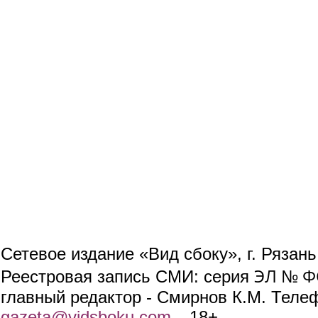
Сетевое издание «Вид сбоку», г. Рязан
ЭЛ № ФС
Реестровая запись СМИ: серия
главный редактор - Смирнов К.М. Телефо
gazeta@vidsboku.com
(link sends e-mail)
. 18+