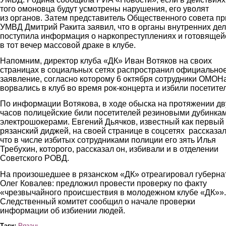
того омоновца будут усмотрены нарушения, его уволят
из органов. Затем представитель Общественного совета пр
УМВД Дмитрий Ракита заявил, что в органы внутренних дел
поступила информация о наркопреступлениях и готовящей
в тот вечер массовой драке в клубе.
Напомним, директор клуба «ДК» Иван Вотяков на своих
страницах в социальных сетях распространил официально
заявление, согласно которому 6 октября сотрудники ОМОН
ворвались в клуб во время рок-концерта и избили посетите
По информации Вотякова, в ходе обыска на протяжении дв
часов полицейские били посетителей резиновыми дубинка
электрошокерами. Евгений Дьячков, известный как первый
рязанский диджей, на своей странице в соцсетях рассказал
что в числе избитых сотрудниками полиции его зять Илья
Требухин, которого, рассказал он, избивали и в отделении
Советского РОВД.
На произошедшее в рязанском «ДК» отреагировал губерна
Олег Ковалев: предложил провести проверку по факту
«чрезвычайного происшествия в молодежном клубе «ДК»».
Следственный комитет сообщил о начале проверки
информации об избиении людей.
Тэги:
Рязань