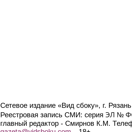
Сетевое издание «Вид сбоку», г. Рязан
ЭЛ № ФС
Реестровая запись СМИ: серия
главный редактор - Смирнов К.М. Телефо
gazeta@vidsboku.com
(link sends e-mail)
. 18+